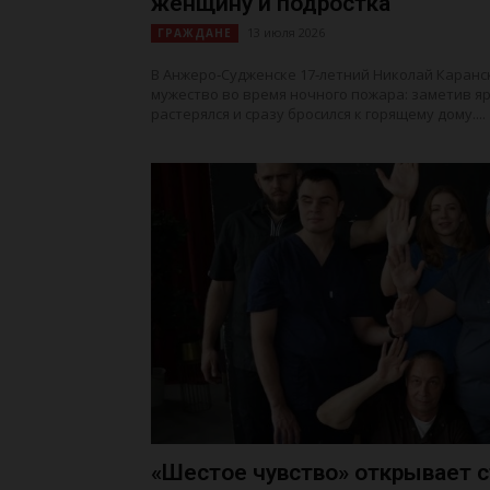
женщину и подростка
13 июля 2026
ГРАЖДАНЕ
В Анжеро‑Судженске 17‑летний Николай Каранс
мужество во время ночного пожара: заметив я
растерялся и сразу бросился к горящему дому....
«Шестое чувство» открывает с