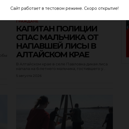
Сайт работает в тестовом режиме. Скоро открытие!
ГРАЖДАНЕ
КАПИТАН ПОЛИЦИИ
СПАС МАЛЬЧИКА ОТ
НАПАВШЕЙ ЛИСЫ В
АЛТАЙСКОМ КРАЕ
тобы
В Алтайском крае в селе Павловка дикая лиса
напала на 6‑летнего мальчика, гостившего у...
5 августа 2026