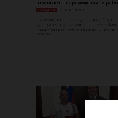
помогает незрячим найти рабо
23 сентября 2025
ГРАЖДАНЕ
В Кемерово и Новокузнецке начнут работу нов
чувство», где трудоустроят незрячих и слабов
Инициатива реализуется в рамках программы 
которая...