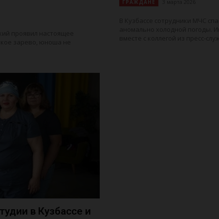
3 марта 2026
ГРАЖДАНЕ
В Кузбассе сотрудники МЧС спа
аномально холодной погоды. 
кий проявил настоящее
вместе с коллегой из пресс‑служ
ркое зарево, юноша не
тудии в Кузбассе и