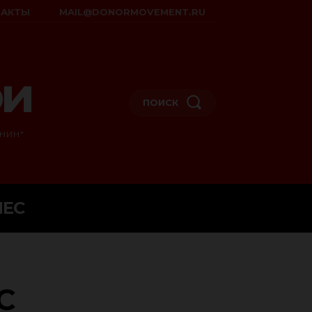
ТАКТЫ
MAIL@DONORMOVEMENT.RU
ои
ПОИСК
НИН"
НЕС
С