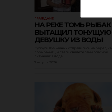
ГРАЖДАНЕ
НА РЕКЕ ТОМЬ РЫБАК
ВЫТАЩИЛ ТОНУЩУЮ
ДЕВУШКУ ИЗ ВОДЫ
Супруги Кузьминых отправились на берег, ч
порыбачить, и стали свидетелями опасной
ситуации: в воде...
7 августа 2026