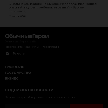
В Долинском районе на Быковских порогах произошёл
опасный инцидент: ребёнок, игравший у бурных
перекатов,...
31 июля 2026
ОбычныеГерои
Обычные Герои сайт
Программа издания Я - Россиянин
Telegram
ГРАЖДАНЕ
ГОСУДАРСТВО
БИЗНЕС
ПОДПИСКА НА НОВОСТИ
Подпишись, чтобы узнавать о новых новостях