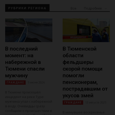
Все
РУБРИКИ РЕГИОНА
Подробнее
В последний
В Тюменской
момент: на
области
набережной в
фельдшеры
Тюмени спасли
скорой помощи
мужчину
помогли
пенсионерам,
5 июня 2026
ГРАЖДАНЕ
пострадавшим от
В Тюмени произошёл
укусов змей
инцидент на реке Туре:
мужчина упал с набережной
13 августа 2025
ГРАЖДАНЕ
в воду. Очевидцы сразу
сообщили о происшествии в
В минувшее воскресенье