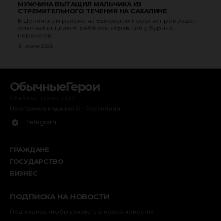
МУЖЧИНА ВЫТАЩИЛ МАЛЬЧИКА ИЗ
СТРЕМИТЕЛЬНОГО ТЕЧЕНИЯ НА САХАЛИНЕ
В Долинском районе на Быковских порогах произошёл
опасный инцидент: ребёнок, игравший у бурных
перекатов,...
31 июля 2026
ОбычныеГерои
Обычные Герои сайт
Программа издания Я - Россиянин
Telegram
ГРАЖДАНЕ
ГОСУДАРСТВО
БИЗНЕС
ПОДПИСКА НА НОВОСТИ
Подпишись, чтобы узнавать о новых новостях