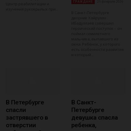
25 февраля 2026
ГРАЖДАНЕ
Центр реабилитации и
изучения рукокрылых при...
В Санкт‑Петербурге
дворник Хайрулло
Ибадуллаев совершил
героический поступок – он
поймал семилетнего
мальчика, выпавшего из
окна. Ребёнок, у которого
есть особенности развития
и который...
В Петербурге
В Санкт-
спасли
Петербурге
застрявшего в
девушка спасла
отверстии
ребенка,