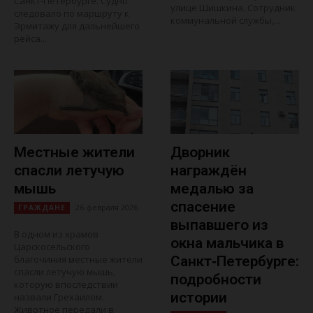
Санкт‑Петербурге. Судно
улице Шишкина. Сотрудник
следовало по маршруту к
коммунальной службы,...
Эрмитажу для дальнейшего
рейса...
Местные жители
Дворник
спасли летучую
награждён
мышь
медалью за
спасение
26 февраля 2026
ГРАЖДАНЕ
выпавшего из
В одном из храмов
окна мальчика в
Царскосельского
благочиния местные жители
Санкт‑Петербурге:
спасли летучую мышь,
подробности
которую впоследствии
истории
назвали Грехаилом.
Животное передали в