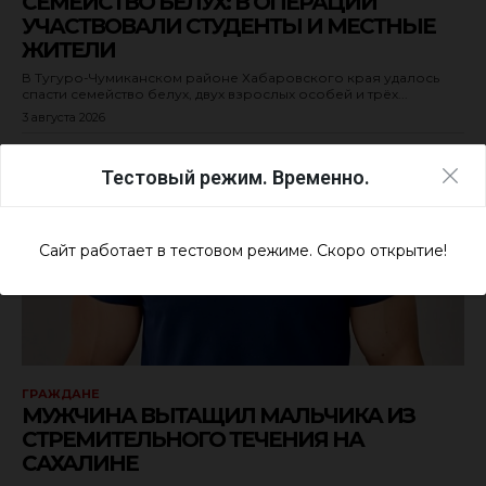
СЕМЕЙСТВО БЕЛУХ: В ОПЕРАЦИИ
УЧАСТВОВАЛИ СТУДЕНТЫ И МЕСТНЫЕ
ЖИТЕЛИ
В Тугуро-Чумиканском районе Хабаровского края удалось
спасти семейство белух, двух взрослых особей и трёх...
3 августа 2026
Тестовый режим. Временно.
Сайт работает в тестовом режиме. Скоро открытие!
ГРАЖДАНЕ
МУЖЧИНА ВЫТАЩИЛ МАЛЬЧИКА ИЗ
СТРЕМИТЕЛЬНОГО ТЕЧЕНИЯ НА
САХАЛИНЕ