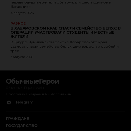
неравнодушные жители обнаружили шесть щенков в
багажнике...
4 августа 2026
РАЗНОЕ
В ХАБАРОВСКОМ КРАЕ СПАСЛИ СЕМЕЙСТВО БЕЛУХ: В
ОПЕРАЦИИ УЧАСТВОВАЛИ СТУДЕНТЫ И МЕСТНЫЕ
ЖИТЕЛИ
В Тугуро-Чумиканском районе Хабаровского края
удалось спасти семейство белух, двух взрослых особей и
трёх...
3 августа 2026
ОбычныеГерои
Обычные Герои сайт
Программа издания Я - Россиянин
Telegram
ГРАЖДАНЕ
ГОСУДАРСТВО