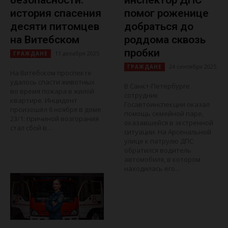
безопасности:
инспектор ДПС
история спасения
помог роженице
десяти питомцев
добраться до
на Витебском
роддома сквозь
пробки
11 декабря 2025
ГРАЖДАНЕ
24 сентября 2025
ГРАЖДАНЕ
На Витебском проспекте
удалось спасти животных
В Санкт-Петербурге
во время пожара в жилой
сотрудник
квартире. Инцидент
Госавтоинспекции оказал
произошёл 6 ноября в доме
помощь семейной паре,
23/1: причиной возгорания
оказавшейся в экстренной
стал сбой в...
ситуации. На Арсенальной
улице к патрулю ДПС
обратился водитель
автомобиля, в котором
находилась его...