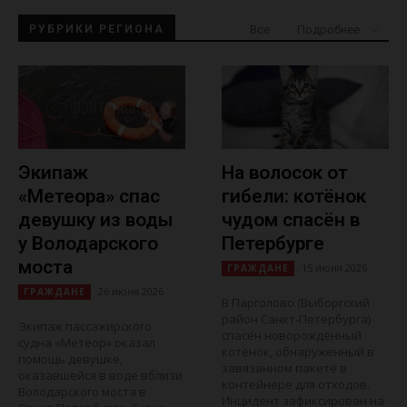
Все
РУБРИКИ РЕГИОНА
Подробнее
Экипаж
На волосок от
«Метеора» спас
гибели: котёнок
девушку из воды
чудом спасён в
у Володарского
Петербурге
моста
15 июня 2026
ГРАЖДАНЕ
26 июня 2026
ГРАЖДАНЕ
В Парголово (Выборгский
район Санкт‑Петербурга)
Экипаж пассажирского
спасён новорождённый
судна «Метеор» оказал
котёнок, обнаруженный в
помощь девушке,
завязанном пакете в
оказавшейся в воде вблизи
контейнере для отходов.
Володарского моста в
Инцидент зафиксирован на