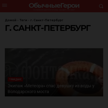
ОбычныеГерои
ОСНОВНОЙ ОРГАНИЗАТОР ПРОГРАММЫ - ИЗДАНИЕ "Я - РОССЯНИН"
Домой
Теги
г. Санкт-Петербург
Г. САНКТ-ПЕТЕРБУРГ
ГРАЖДАНЕ
 воды у
На волосок от гибели: котёнок чудом сп
в Петербурге