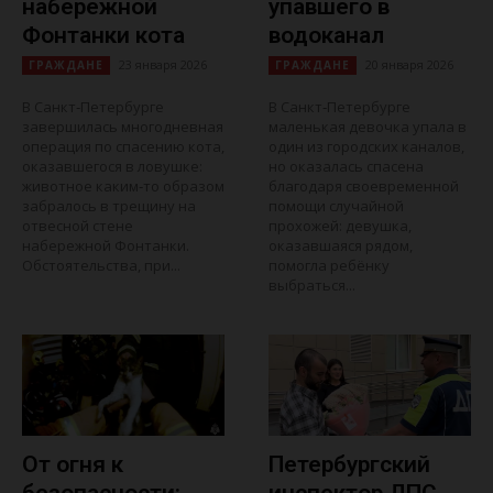
набережной
упавшего в
Фонтанки кота
водоканал
23 января 2026
20 января 2026
ГРАЖДАНЕ
ГРАЖДАНЕ
В Санкт‑Петербурге
В Санкт‑Петербурге
завершилась многодневная
маленькая девочка упала в
операция по спасению кота,
один из городских каналов,
оказавшегося в ловушке:
но оказалась спасена
животное каким‑то образом
благодаря своевременной
забралось в трещину на
помощи случайной
отвесной стене
прохожей: девушка,
набережной Фонтанки.
оказавшаяся рядом,
Обстоятельства, при...
помогла ребёнку
выбраться...
От огня к
Петербургский