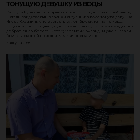
ТОНУЩУЮ ДЕВУШКУ ИЗ ВОДЫ
Архангельская область
Супруги Кузьминых отправились на берег, чтобы порыбачить,
Курская область
и стали свидетелями опасной ситуации: в воде тонула девушка.
Игорь Кузьминых не растерялся, он бросился на помощь,
Рязанская область
подхватил пострадавшую, и совместными усилиями им удалось
добраться до берега. К этому времени очевидцы уже вызвали
г. Санкт-Петербург
бригаду скорой помощи: медики оперативно...
7 августа 2026
Республика Саха (Якутия)
Астраханская область
Ленинградская область
Самарская область
Еврейская автономная область
Республика Северная Осетия - Алания
Белгородская область
Липецкая область
Саратовская область
Чукотский автономный округ
Республика Татарстан (Татарстан)