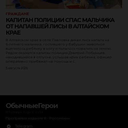
Брянская область
ГРАЖДАНЕ
Магаданская область
КАПИТАН ПОЛИЦИИ СПАС МАЛЬЧИКА
Сахалинская область
ОТ НАПАВШЕЙ ЛИСЫ В АЛТАЙСКОМ
КРАЕ
Республика Крым
В Алтайском крае в селе Павловка дикая лиса напала на
Республика Адыгея (Адыгея)
6‑летнего мальчика, гостившего у бабушки: животное
вцепилось ребёнку в ногу и пыталось повалить на землю.
Республика Тыва
Рядом оказался капитан полиции Дмитрий Лобынцев,
находившийся в отпуске, услышав крик ребёнка, офицер
Владимирская область
оперативно прибежал на помощь и с...
Московская область
5 августа 2026
Свердловская область
г. Севастополь
Республика Башкортостан
Удмуртская Республика
ОбычныеГерои
Волгоградская область
Обычные Герои сайт
Мурманская область
Программа издания Я - Россиянин
Telegram
Смоленская область