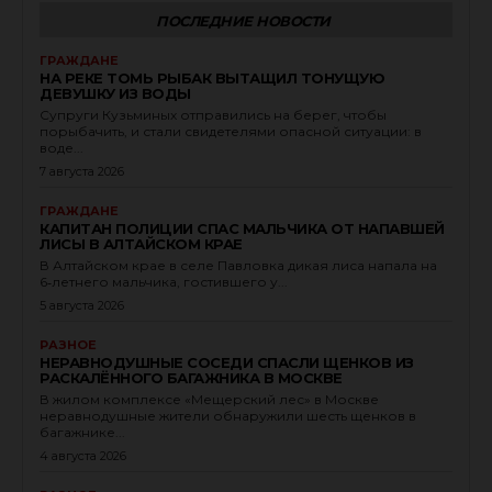
Чувашская Республика - Чувашия
ПОСЛЕДНИЕ НОВОСТИ
Ивановская область
ГРАЖДАНЕ
НА РЕКЕ ТОМЬ РЫБАК ВЫТАЩИЛ ТОНУЩУЮ
Новосибирская область
ДЕВУШКУ ИЗ ВОДЫ
Томская область
Супруги Кузьминых отправились на берег, чтобы
порыбачить, и стали свидетелями опасной ситуации: в
Запорожская область
воде...
7 августа 2026
Республика Ингушетия
ГРАЖДАНЕ
Алтайский край
КАПИТАН ПОЛИЦИИ СПАС МАЛЬЧИКА ОТ НАПАВШЕЙ
ЛИСЫ В АЛТАЙСКОМ КРАЕ
Иркутская область
В Алтайском крае в селе Павловка дикая лиса напала на
Омская область
6‑летнего мальчика, гостившего у...
5 августа 2026
Тульская область
Донецкая Народная Республика
РАЗНОЕ
НЕРАВНОДУШНЫЕ СОСЕДИ СПАСЛИ ЩЕНКОВ ИЗ
Кабардино-Балкарская Республика
РАСКАЛЁННОГО БАГАЖНИКА В МОСКВЕ
В жилом комплексе «Мещерский лес» в Москве
Краснодарский край
неравнодушные жители обнаружили шесть щенков в
багажнике...
Калининградская область
4 августа 2026
Оренбургская область