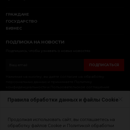
Ненецкий автономный округ
ГРАЖДАНЕ
ГОСУДАРСТВО
БИЗНЕС
ПОДПИСКА НА НОВОСТИ
Подпишись, чтобы узнавать о новых новостях
ПОДПИСАТЬСЯ
Нажимая на кнопку, вы даёте согласие на обработку
персональных данных и принимаете Политику
конфиденциальности и Пользовательское соглашение
Правила обработки данных и файлы Cookie
© 2025. Обычные Герои
Политика конфиденциальности сайта
Продолжая использовать сайт, вы соглашаетесь на
Политика использования cookie-файлов
обработку файлов Cookie и Политикой обработки