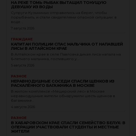
НА РЕКЕ ТОМЬ РЫБАК ВЫТАЩИЛ ТОНУЩУЮ
ДЕВУШКУ ИЗ ВОДЫ
Супруги Кузьминых отправились на берег, чтобы
порыбачить, и стали свидетелями опасной ситуации: в
воде...
7 августа 2026
ГРАЖДАНЕ
КАПИТАН ПОЛИЦИИ СПАС МАЛЬЧИКА ОТ НАПАВШЕЙ
ЛИСЫ В АЛТАЙСКОМ КРАЕ
В Алтайском крае в селе Павловка дикая лиса напала на
6‑летнего мальчика, гостившего у...
5 августа 2026
РАЗНОЕ
НЕРАВНОДУШНЫЕ СОСЕДИ СПАСЛИ ЩЕНКОВ ИЗ
РАСКАЛЁННОГО БАГАЖНИКА В МОСКВЕ
В жилом комплексе «Мещерский лес» в Москве
неравнодушные жители обнаружили шесть щенков в
багажнике...
4 августа 2026
РАЗНОЕ
В ХАБАРОВСКОМ КРАЕ СПАСЛИ СЕМЕЙСТВО БЕЛУХ: В
ОПЕРАЦИИ УЧАСТВОВАЛИ СТУДЕНТЫ И МЕСТНЫЕ
ЖИТЕЛИ