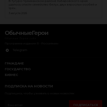
В Тугуро-Чумиканском районе Хабаровского края
удалось спасти семейство белух, двух взрослых особей и
трёх...
3 августа 2026
ОбычныеГерои
Обычные Герои сайт
Программа издания Я - Россиянин
Telegram
ГРАЖДАНЕ
ГОСУДАРСТВО
БИЗНЕС
ПОДПИСКА НА НОВОСТИ
Подпишись, чтобы узнавать о новых новостях
ПОДПИСАТЬСЯ