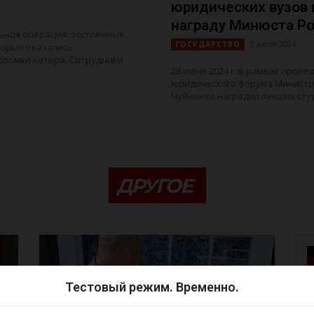
юридических вузов
награду Минюста Р
ьная операция: экстренные
2 июля 2024
ГОСУДАРСТВО
торые оказались
оломки катера. Сотрудники
28 июня 2024 г. в рамках пров
юридического форума Министр
Чуйченко наградил лучших сту
ДРУГОЕ
Тестовый режим. Временно.