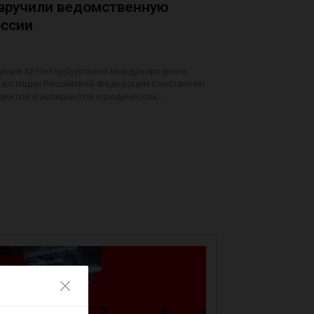
 вручили ведомственную
оссии
едения XII Петербургского международного
 юстиции Российской Федерации Константин
дентов и аспирантов юридических...