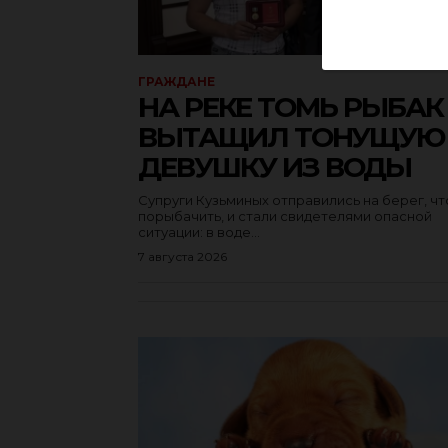
ГРАЖДАНЕ
НА РЕКЕ ТОМЬ РЫБАК
ВЫТАЩИЛ ТОНУЩУЮ
ДЕВУШКУ ИЗ ВОДЫ
Супруги Кузьминых отправились на берег, ч
порыбачить, и стали свидетелями опасной
ситуации: в воде...
7 августа 2026