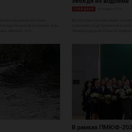
лебедя из водоёма
30 января 2026
ГРАЖДАНЕ
неравнодушные местные
Волонтёры организации «Кошк
я в критической ситуации. Как
спасению подстреленного лебе
х «Велес», это...
Ленинградской области. Извлеч
В рамках ПМЮФ-202