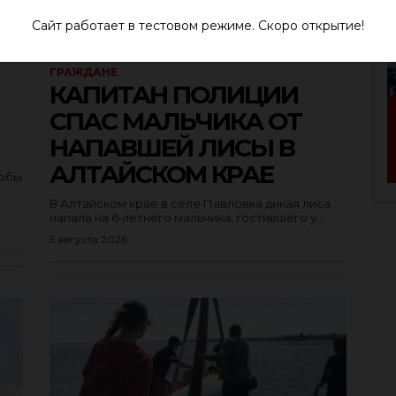
Сайт работает в тестовом режиме. Скоро открытие!
ГРАЖДАНЕ
КАПИТАН ПОЛИЦИИ
СПАС МАЛЬЧИКА ОТ
НАПАВШЕЙ ЛИСЫ В
АЛТАЙСКОМ КРАЕ
тобы
В Алтайском крае в селе Павловка дикая лиса
напала на 6‑летнего мальчика, гостившего у...
5 августа 2026