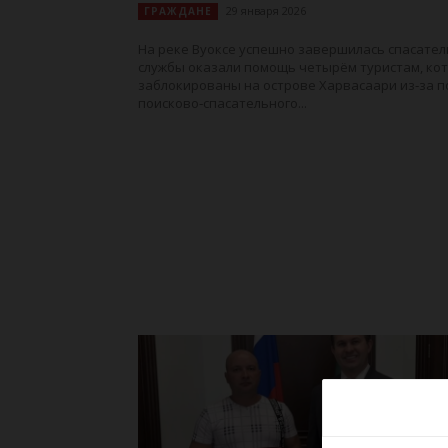
29 января 2026
ГРАЖДАНЕ
На реке Вуоксе успешно завершилась спасател
службы оказали помощь четырём туристам, ко
заблокированы на острове Харвасаари из‑за п
поисково‑спасательного...