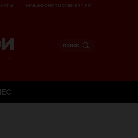
ТАКТЫ
MAIL@DONORMOVEMENT.RU
ои
ПОИСК
НИН"
НЕС