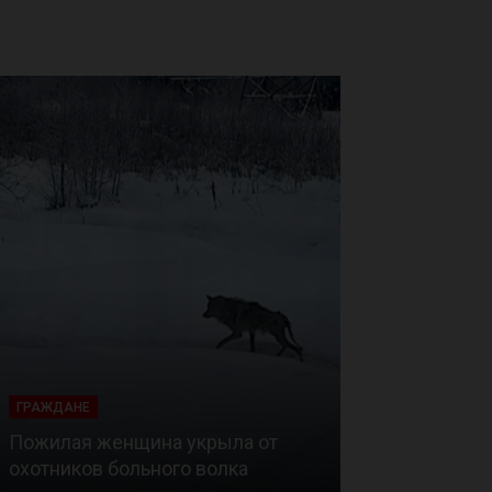
ГРАЖДАНЕ
ГРАЖДАНЕ
В Ленинградс
Пожилая женщина укрыла от
подстреленно
охотников больного волка
водоёма