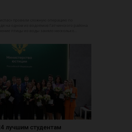
испас» провели сложную операцию по
дя на одном из водоёмов Гатчинского района
ение птицы из воды заняло несколько...
4 лучшим студентам