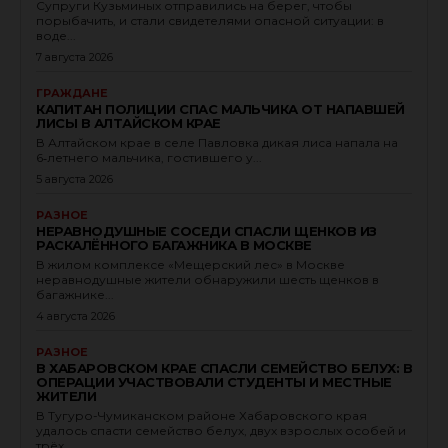
Супруги Кузьминых отправились на берег, чтобы
порыбачить, и стали свидетелями опасной ситуации: в
воде...
7 августа 2026
ГРАЖДАНЕ
КАПИТАН ПОЛИЦИИ СПАС МАЛЬЧИКА ОТ НАПАВШЕЙ
ЛИСЫ В АЛТАЙСКОМ КРАЕ
В Алтайском крае в селе Павловка дикая лиса напала на
6‑летнего мальчика, гостившего у...
5 августа 2026
РАЗНОЕ
НЕРАВНОДУШНЫЕ СОСЕДИ СПАСЛИ ЩЕНКОВ ИЗ
РАСКАЛЁННОГО БАГАЖНИКА В МОСКВЕ
В жилом комплексе «Мещерский лес» в Москве
неравнодушные жители обнаружили шесть щенков в
багажнике...
4 августа 2026
РАЗНОЕ
В ХАБАРОВСКОМ КРАЕ СПАСЛИ СЕМЕЙСТВО БЕЛУХ: В
ОПЕРАЦИИ УЧАСТВОВАЛИ СТУДЕНТЫ И МЕСТНЫЕ
ЖИТЕЛИ
В Тугуро-Чумиканском районе Хабаровского края
удалось спасти семейство белух, двух взрослых особей и
трёх...