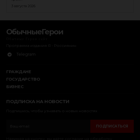
3 августа 2026
ОбычныеГерои
Обычные Герои сайт
Программа издания Я - Россиянин
Telegram
ГРАЖДАНЕ
ГОСУДАРСТВО
БИЗНЕС
ПОДПИСКА НА НОВОСТИ
Подпишись, чтобы узнавать о новых новостях
ПОДПИСАТЬСЯ
Нажимая на кнопку, вы даёте согласие на обработку