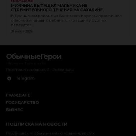
ГРАЖДАНЕ
МУЖЧИНА ВЫТАЩИЛ МАЛЬЧИКА ИЗ
СТРЕМИТЕЛЬНОГО ТЕЧЕНИЯ НА САХАЛИНЕ
В Долинском районе на Быковских порогах произошёл
опасный инцидент: ребёнок, игравший у бурных
перекатов,...
31 июля 2026
ОбычныеГерои
Обычные Герои сайт
Программа издания Я - Россиянин
Telegram
ГРАЖДАНЕ
ГОСУДАРСТВО
БИЗНЕС
ПОДПИСКА НА НОВОСТИ
Подпишись, чтобы узнавать о новых новостях