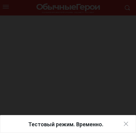
ОбычныеГерои
ОСНОВНОЙ ОРГАНИЗАТОР ПРОГРАММЫ - ИЗДАНИЕ "Я - РОССЯНИН"
Тестовый режим. Временно.