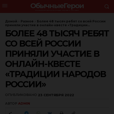
ОбычныеГерои
ОСНОВНОЙ ОРГАНИЗАТОР ПРОГРАММЫ - ИЗДАНИЕ "Я - РОССЯНИН"
Домой
Разное
Более 48 тысяч ребят со всей России
приняли участие в онлайн-квесте «Традиции...
БОЛЕЕ 48 ТЫСЯЧ РЕБЯТ
СО ВСЕЙ РОССИИ
ПРИНЯЛИ УЧАСТИЕ В
ОНЛАЙН-КВЕСТЕ
«ТРАДИЦИИ НАРОДОВ
РОССИИ»
ОПУБЛИКОВАНО
23 СЕНТЯБРЯ 2022
АВТОР
ADMIN