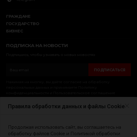
ГРАЖДАНЕ
ГОСУДАРСТВО
БИЗНЕС
ПОДПИСКА НА НОВОСТИ
Подпишись, чтобы узнавать о новых новостях
ПОДПИСАТЬСЯ
Нажимая на кнопку, вы даёте согласие на обработку
персональных данных и принимаете Политику
конфиденциальности и Пользовательское соглашение
Правила обработки данных и файлы Cookie
© 2025. Обычные Герои
Политика конфиденциальности сайта
Продолжая использовать сайт, вы соглашаетесь на
Политика использования cookie-файлов
обработку файлов Cookie и Политикой обработки