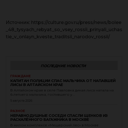
Источник: https://culture.gov.ru/press/news/bolee
_48_tysyach_rebyat_so_vsey_rossii_prinyali_uchas
tie_v_onlayn_kveste_traditsii_narodov_rossii/
ПОСЛЕДНИЕ НОВОСТИ
ГРАЖДАНЕ
КАПИТАН ПОЛИЦИИ СПАС МАЛЬЧИКА ОТ НАПАВШЕЙ
ЛИСЫ В АЛТАЙСКОМ КРАЕ
В Алтайском крае в селе Павловка дикая лиса напала на
6‑летнего мальчика, гостившего у...
5 августа 2026
РАЗНОЕ
НЕРАВНОДУШНЫЕ СОСЕДИ СПАСЛИ ЩЕНКОВ ИЗ
РАСКАЛЁННОГО БАГАЖНИКА В МОСКВЕ
В жилом комплексе «Мещерский лес» в Москве