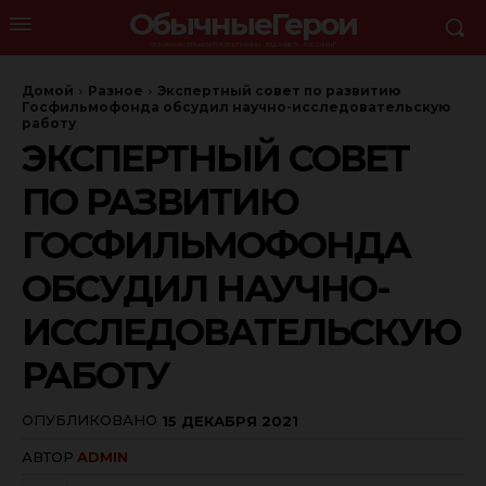
ОбычныеГерои
ОСНОВНОЙ ОРГАНИЗАТОР ПРОГРАММЫ - ИЗДАНИЕ "Я - РОССЯНИН"
Домой
Разное
Экспертный совет по развитию
Госфильмофонда обсудил научно-исследовательскую
работу
ЭКСПЕРТНЫЙ СОВЕТ
ПО РАЗВИТИЮ
ГОСФИЛЬМОФОНДА
ОБСУДИЛ НАУЧНО-
ИССЛЕДОВАТЕЛЬСКУЮ
РАБОТУ
ОПУБЛИКОВАНО
15 ДЕКАБРЯ 2021
АВТОР
ADMIN