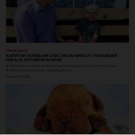
ГРАЖДАНЕ
КАПИТАН ПОЛИЦИИ СПАС МАЛЬЧИКА ОТ НАПАВШЕЙ
ЛИСЫ В АЛТАЙСКОМ КРАЕ
В Алтайском крае в селе Павловка дикая лиса напала на
6‑летнего мальчика, гостившего у...
5 августа 2026