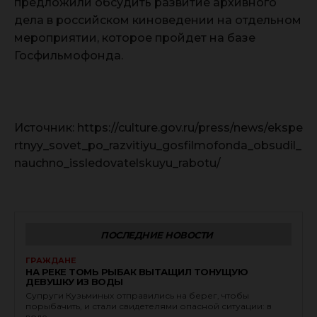
предложили обсудить развитие архивного
дела в российском киноведении на отдельном
мероприятии, которое пройдет на базе
Госфильмофонда.
Источник: https://culture.gov.ru/press/news/ekspe
rtnyy_sovet_po_razvitiyu_gosfilmofonda_obsudil_
nauchno_issledovatelskuyu_rabotu/
ПОСЛЕДНИЕ НОВОСТИ
ГРАЖДАНЕ
НА РЕКЕ ТОМЬ РЫБАК ВЫТАЩИЛ ТОНУЩУЮ
ДЕВУШКУ ИЗ ВОДЫ
Супруги Кузьминых отправились на берег, чтобы
порыбачить, и стали свидетелями опасной ситуации: в
воде...