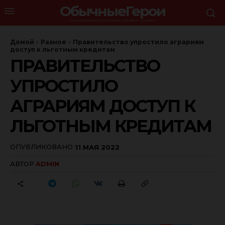
ОбычныеГерои
ОСНОВНОЙ ОРГАНИЗАТОР ПРОГРАММЫ - ИЗДАНИЕ "Я - РОССЯНИН"
Домой
Разное
Правительство упростило аграриям
доступ к льготным кредитам
ПРАВИТЕЛЬСТВО
УПРОСТИЛО
АГРАРИЯМ ДОСТУП К
ЛЬГОТНЫМ КРЕДИТАМ
ОПУБЛИКОВАНО
11 МАЯ 2022
АВТОР
ADMIN