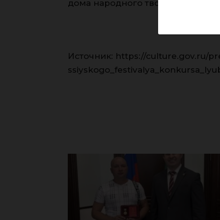
дома народного творчества.
Источник: https://culture.gov.ru/
ssiyskogo_festivalya_konkursa_lyub