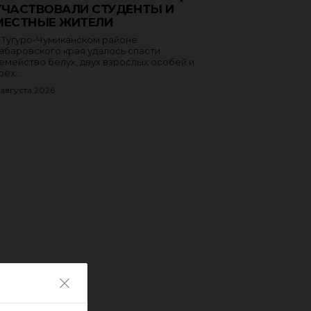
УЧАСТВОВАЛИ СТУДЕНТЫ И
МЕСТНЫЕ ЖИТЕЛИ
 Тугуро-Чумиканском районе
абаровского края удалось спасти
емейство белух, двух взрослых особей и
рёх...
 августа 2026