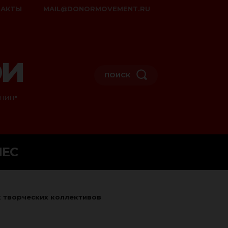
ТАКТЫ
MAIL@DONORMOVEMENT.RU
ои
ПОИСК
НИН"
НЕС
 творческих коллективов