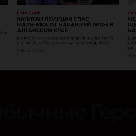
ГРАЖДАНЕ
РА
КАПИТАН ПОЛИЦИИ СПАС
НЕ
МАЛЬЧИКА ОТ НАПАВШЕЙ ЛИСЫ В
ЩЕ
АЛТАЙСКОМ КРАЕ
БА
тобы
В Алтайском крае в селе Павловка дикая лиса
В ж
напала на 6‑летнего мальчика, гостившего у...
нер
щен
5 августа 2026
4 ав