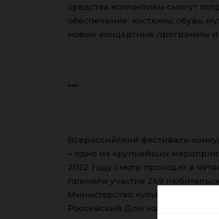
средства коллективы смогут пот
обеспечение: костюмы, обувь, му
новые концертные программы и 
***
Всероссийский фестиваль-конку
– одно из крупнейших мероприят
2022 году смотр проходит в четв
приняли участие 269 любительск
Министерство культуры Российс
Российский Дом народного творч