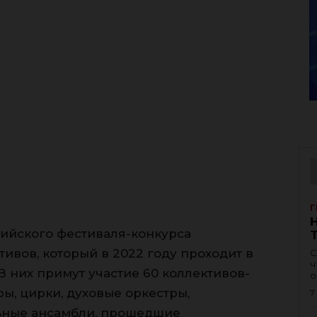
Г
сийского фестиваля-конкурса
ивов, который в 2022 году проходит в
С
ч
 В них примут участие 60 коллективов-
о
ы, цирки, духовые оркестры,
7
ьные ансамбли, прошедшие