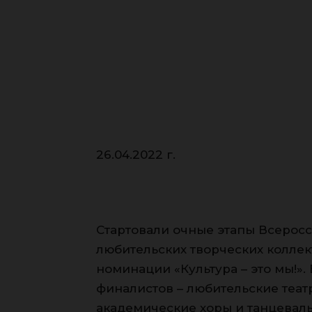
26.04.2022 г.
Стартовали очные этапы Всерос
любительских творческих коллект
номинации «Культура – это мы!».
финалистов – любительские театр
академические хоры и танцевал