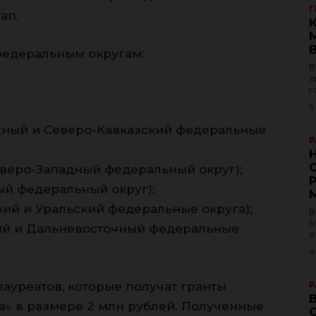
Г
ап.
федеральным округам:
В
л
г
5
Южный и Северо-Кавказский федеральные
Р
(Северо-Западный федеральный округ);
ный федеральный округ);
кий и Уральский федеральные округа);
В
М
кий и Дальневосточный федеральные
о
4
лауреатов, которые получат гранты
Р
а» в размере 2 млн рублей. Полученные