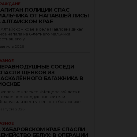
РАЖДАНЕ
КАПИТАН ПОЛИЦИИ СПАС
МАЛЬЧИКА ОТ НАПАВШЕЙ ЛИСЫ
В АЛТАЙСКОМ КРАЕ
 Алтайском крае в селе Павловка дикая
иса напала на 6‑летнего мальчика,
остившего у...
 августа 2026
АЗНОЕ
НЕРАВНОДУШНЫЕ СОСЕДИ
СПАСЛИ ЩЕНКОВ ИЗ
РАСКАЛЁННОГО БАГАЖНИКА В
МОСКВЕ
 жилом комплексе «Мещерский лес» в
оскве неравнодушные жители
бнаружили шесть щенков в багажнике...
 августа 2026
АЗНОЕ
В ХАБАРОВСКОМ КРАЕ СПАСЛИ
СЕМЕЙСТВО БЕЛУХ: В ОПЕРАЦИИ