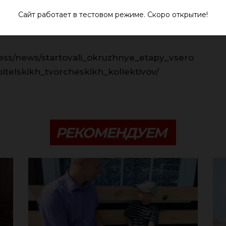
Сайт работает в тестовом режиме. Скоро открытие!
press/news/startovali_okruzhnye_etapy_vsero
itelskikh_tvorcheskikh_kollektivov/
РЕКОМЕНДУЕМ