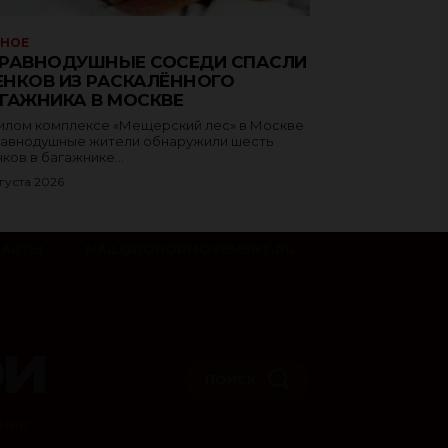
ЗНОЕ
РАВНОДУШНЫЕ СОСЕДИ СПАСЛИ
НКОВ ИЗ РАСКАЛЁННОГО
ГАЖНИКА В МОСКВЕ
илом комплексе «Мещерский лес» в Москве
авнодушные жители обнаружили шесть
ков в багажнике...
густа 2026