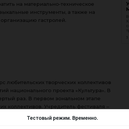
ратить на материально-техническое
зыкальные инструменты, а также на
В
организацию гастролей.
Х
с
т
3
рс любительских творческих коллективов
ий национального проекта «Культура». В
ертый раз. В первом зональном этапе
их коллективов. Учредитель фестиваля –
кой Федерации, организаторы –
Тестовый режим. Временно.
ества им. В. Д. Поленова, региональные