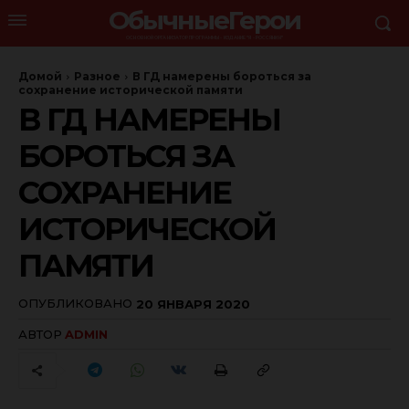
ОбычныеГерои
ОСНОВНОЙ ОРГАНИЗАТОР ПРОГРАММЫ - ИЗДАНИЕ "Я - РОССЯНИН"
Домой
Разное
В ГД намерены бороться за
сохранение исторической памяти
В ГД НАМЕРЕНЫ
БОРОТЬСЯ ЗА
СОХРАНЕНИЕ
ИСТОРИЧЕСКОЙ
ПАМЯТИ
ОПУБЛИКОВАНО
20 ЯНВАРЯ 2020
АВТОР
ADMIN