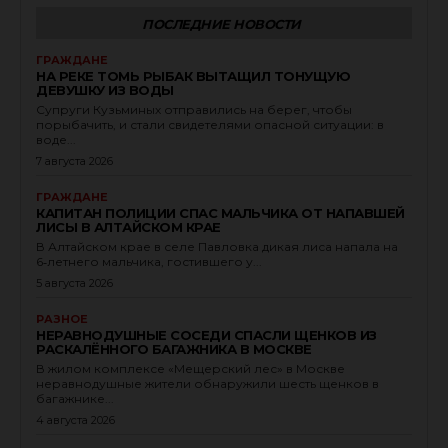
ПОСЛЕДНИЕ НОВОСТИ
ГРАЖДАНЕ
НА РЕКЕ ТОМЬ РЫБАК ВЫТАЩИЛ ТОНУЩУЮ
ДЕВУШКУ ИЗ ВОДЫ
Супруги Кузьминых отправились на берег, чтобы
порыбачить, и стали свидетелями опасной ситуации: в
воде...
7 августа 2026
ГРАЖДАНЕ
КАПИТАН ПОЛИЦИИ СПАС МАЛЬЧИКА ОТ НАПАВШЕЙ
ЛИСЫ В АЛТАЙСКОМ КРАЕ
В Алтайском крае в селе Павловка дикая лиса напала на
6‑летнего мальчика, гостившего у...
5 августа 2026
РАЗНОЕ
НЕРАВНОДУШНЫЕ СОСЕДИ СПАСЛИ ЩЕНКОВ ИЗ
РАСКАЛЁННОГО БАГАЖНИКА В МОСКВЕ
В жилом комплексе «Мещерский лес» в Москве
неравнодушные жители обнаружили шесть щенков в
багажнике...
4 августа 2026