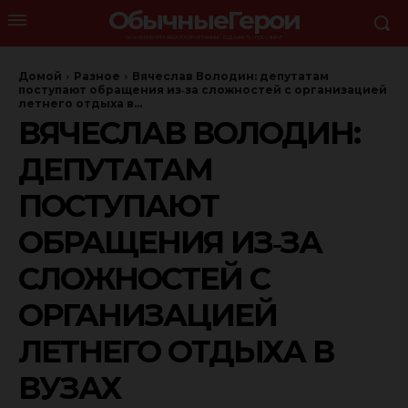
ОбычныеГерои
ОСНОВНОЙ ОРГАНИЗАТОР ПРОГРАММЫ - ИЗДАНИЕ "Я - РОССЯНИН"
Домой
Разное
Вячеслав Володин: депутатам
поступают обращения из‑за сложностей с организацией
летнего отдыха в...
ВЯЧЕСЛАВ ВОЛОДИН:
ДЕПУТАТАМ
ПОСТУПАЮТ
ОБРАЩЕНИЯ ИЗ‑ЗА
СЛОЖНОСТЕЙ С
ОРГАНИЗАЦИЕЙ
ЛЕТНЕГО ОТДЫХА В
ВУЗАХ