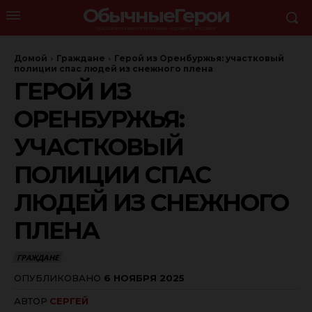
ОбычныеГерои
ОСНОВНОЙ ОРГАНИЗАТОР ПРОГРАММЫ - ИЗДАНИЕ "Я - РОССЯНИН"
Домой
Граждане
Герой из Оренбуржья: участковый
полиции спас людей из снежного плена
ГЕРОЙ ИЗ
ОРЕНБУРЖЬЯ:
УЧАСТКОВЫЙ
ПОЛИЦИИ СПАС
ЛЮДЕЙ ИЗ СНЕЖНОГО
ПЛЕНА
ГРАЖДАНЕ
ОПУБЛИКОВАНО
6 НОЯБРЯ 2025
АВТОР
СЕРГЕЙ