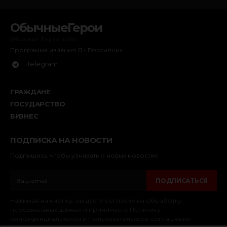
ОбычныеГерои
Обычные Герои сайт
Программа издания Я - Россиянин
Telegram
ГРАЖДАНЕ
ГОСУДАРСТВО
БИЗНЕС
ПОДПИСКА НА НОВОСТИ
Подпишись, чтобы узнавать о новых новостях
ПОДПИСАТЬСЯ
Нажимая на кнопку, вы даёте согласие на обработку
персональных данных и принимаете Политику
конфиденциальности и Пользовательское соглашение