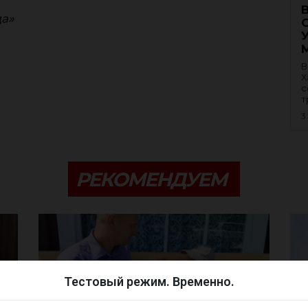
да»
В
Х
с
т
3
РЕКОМЕНДУЕМ
Тестовый режим. Временно.