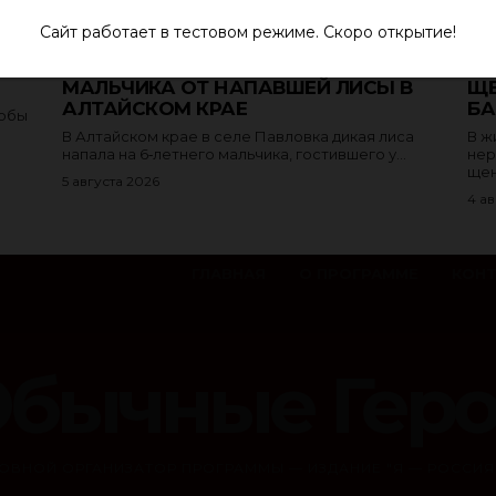
Сайт работает в тестовом режиме. Скоро открытие!
ГРАЖДАНЕ
РА
КАПИТАН ПОЛИЦИИ СПАС
НЕ
МАЛЬЧИКА ОТ НАПАВШЕЙ ЛИСЫ В
ЩЕ
АЛТАЙСКОМ КРАЕ
БА
тобы
В Алтайском крае в селе Павловка дикая лиса
В ж
напала на 6‑летнего мальчика, гостившего у...
нер
щен
5 августа 2026
4 ав