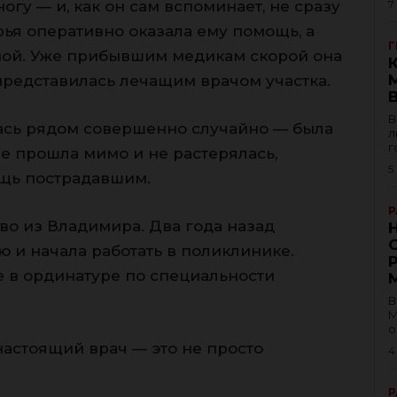
огу — и, как он сам вспоминает, не сразу
7
рья оперативно оказала ему помощь, а
Г
тмой. Уже прибывшим медикам скорой она
представилась лечащим врачом участка.
В
лась рядом совершенно случайно — была
л
г
не прошла мимо и не растерялась,
5
щь пострадавшим.
Р
во из Владимира. Два года назад
 и начала работать в поликлинике.
 в ординатуре по специальности
В
М
о
настоящий врач — это не просто
4
Р