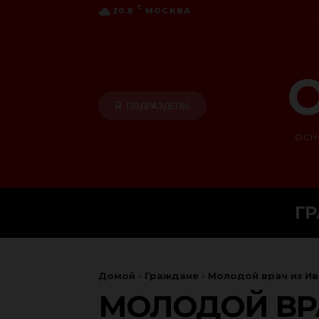
C
20.8
МОСКВА
О
ПОДРАЗДЕЛЫ
ОСН
Г
Домой
Граждане
Молодой врач из Ив
МОЛОДОЙ ВР