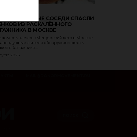
ЗНОЕ
РАВНОДУШНЫЕ СОСЕДИ СПАСЛИ
НКОВ ИЗ РАСКАЛЁННОГО
ГАЖНИКА В МОСКВЕ
илом комплексе «Мещерский лес» в Москве
авнодушные жители обнаружили шесть
ков в багажнике...
густа 2026