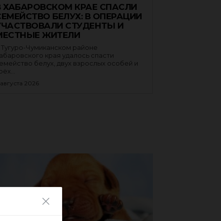
В ХАБАРОВСКОМ КРАЕ СПАСЛИ
СЕМЕЙСТВО БЕЛУХ: В ОПЕРАЦИИ
УЧАСТВОВАЛИ СТУДЕНТЫ И
МЕСТНЫЕ ЖИТЕЛИ
 Тугуро-Чумиканском районе
абаровского края удалось спасти
емейство белух, двух взрослых особей и
рёх...
 августа 2026