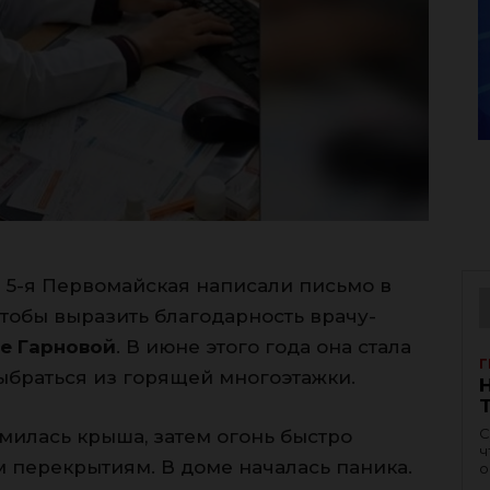
 5-я Первомайская написали письмо в
тобы выразить благодарность врачу-
е Гарновой
. В июне этого года она стала
Г
выбраться из горящей многоэтажки.
С
милась крыша, затем огонь быстро
ч
 перекрытиям. В доме началась паника.
о