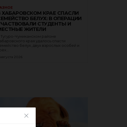
АЗНОЕ
В ХАБАРОВСКОМ КРАЕ СПАСЛИ
СЕМЕЙСТВО БЕЛУХ: В ОПЕРАЦИИ
УЧАСТВОВАЛИ СТУДЕНТЫ И
МЕСТНЫЕ ЖИТЕЛИ
 Тугуро-Чумиканском районе
абаровского края удалось спасти
емейство белух, двух взрослых особей и
рёх...
 августа 2026