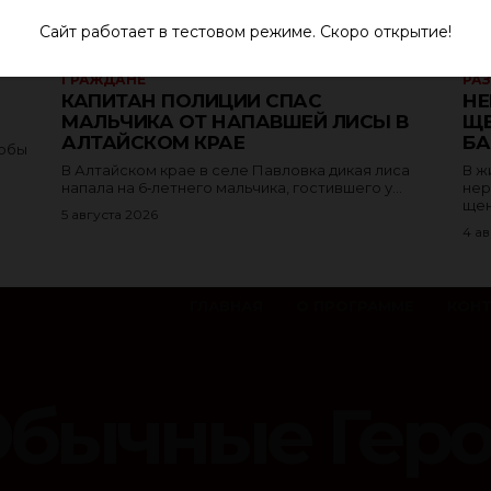
Сайт работает в тестовом режиме. Скоро открытие!
ГРАЖДАНЕ
РА
КАПИТАН ПОЛИЦИИ СПАС
НЕ
МАЛЬЧИКА ОТ НАПАВШЕЙ ЛИСЫ В
ЩЕ
АЛТАЙСКОМ КРАЕ
БА
тобы
В Алтайском крае в селе Павловка дикая лиса
В ж
напала на 6‑летнего мальчика, гостившего у...
нер
щен
5 августа 2026
4 ав