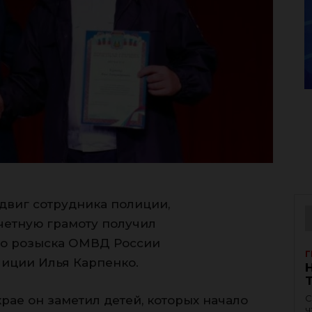
двиг сотрудника полиции,
четную грамоту получил
о розыска ОМВД России
Г
лиции Илья Карпенко.
С
рае он заметил детей, которых начало
ч