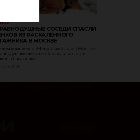
ЗНОЕ
РАВНОДУШНЫЕ СОСЕДИ СПАСЛИ
НКОВ ИЗ РАСКАЛЁННОГО
ГАЖНИКА В МОСКВЕ
илом комплексе «Мещерский лес» в Москве
авнодушные жители обнаружили шесть
ков в багажнике...
густа 2026