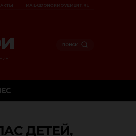
ТАКТЫ
MAIL@DONORMOVEMENT.RU
ои
ПОИСК
НИН"
НЕС
АС ДЕТЕЙ,