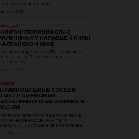
пасной ситуации: в воде...
 августа 2026
РАЖДАНЕ
КАПИТАН ПОЛИЦИИ СПАС
МАЛЬЧИКА ОТ НАПАВШЕЙ ЛИСЫ
В АЛТАЙСКОМ КРАЕ
 Алтайском крае в селе Павловка дикая
иса напала на 6‑летнего мальчика,
остившего у...
 августа 2026
АЗНОЕ
НЕРАВНОДУШНЫЕ СОСЕДИ
СПАСЛИ ЩЕНКОВ ИЗ
РАСКАЛЁННОГО БАГАЖНИКА В
МОСКВЕ
 жилом комплексе «Мещерский лес» в
оскве неравнодушные жители
бнаружили шесть щенков в багажнике...
 августа 2026