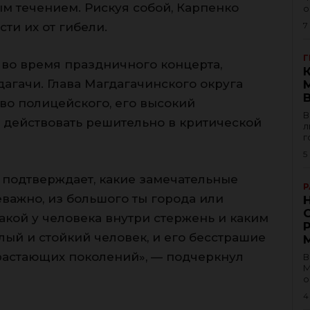
м течением. Рискуя собой, Карпенко
о
ти их от гибели.
7
Г
 во время праздничного концерта,
гачи. Глава Магдагачинского округа
во полицейского, его высокий
В
 действовать решительно в критической
л
г
5
 подтверждает, какие замечательные
Р
еважно, из большого ты города или
акой у человека внутри стержень и каким
лый и стойкий человек, и его бесстрашие
астающих поколений», — подчеркнул
В
М
о
4