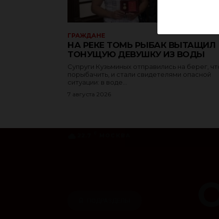
ГРАЖДАНЕ
НА РЕКЕ ТОМЬ РЫБАК ВЫТАЩИЛ
ТОНУЩУЮ ДЕВУШКУ ИЗ ВОДЫ
Супруги Кузьминых отправились на берег, ч
порыбачить, и стали свидетелями опасной
ситуации: в воде...
7 августа 2026