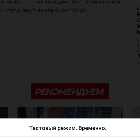
инание, что настоящая сила проявляется
Р
е, когда другим угрожает беда.
В
Х
с
т
3
РЕКОМЕНДУЕМ
Тестовый режим. Временно.