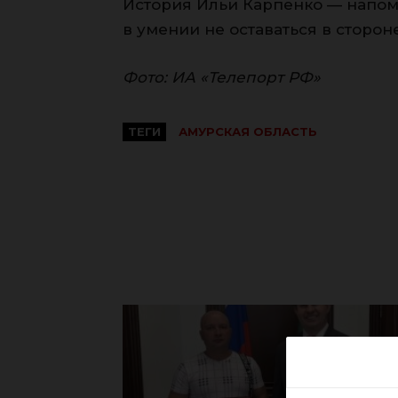
История Ильи Карпенко — напом
в умении не оставаться в сторон
Фото: ИА «Телепорт РФ»
ТЕГИ
АМУРСКАЯ ОБЛАСТЬ