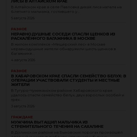
ЛИСЫ В АЛТАЙСКОМ КРАЕ
В Алтайском крае в селе Павловка дикая лиса напала на
6‑летнего мальчика, гостившего у...
5 августа 2026
РАЗНОЕ
НЕРАВНОДУШНЫЕ СОСЕДИ СПАСЛИ ЩЕНКОВ ИЗ
РАСКАЛЁННОГО БАГАЖНИКА В МОСКВЕ
В жилом комплексе «Мещерский лес» в Москве
неравнодушные жители обнаружили шесть щенков в
багажнике...
4 августа 2026
РАЗНОЕ
В ХАБАРОВСКОМ КРАЕ СПАСЛИ СЕМЕЙСТВО БЕЛУХ: В
ОПЕРАЦИИ УЧАСТВОВАЛИ СТУДЕНТЫ И МЕСТНЫЕ
ЖИТЕЛИ
В Тугуро-Чумиканском районе Хабаровского края
удалось спасти семейство белух, двух взрослых особей и
трёх...
3 августа 2026
ГРАЖДАНЕ
МУЖЧИНА ВЫТАЩИЛ МАЛЬЧИКА ИЗ
СТРЕМИТЕЛЬНОГО ТЕЧЕНИЯ НА САХАЛИНЕ
В Долинском районе на Быковских порогах произошёл
опасный инцидент: ребёнок, игравший у бурных