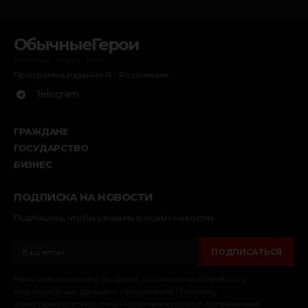
ОбычныеГерои
Обычные Герои сайт
Программа издания Я - Россиянин
Telegram
ГРАЖДАНЕ
ГОСУДАРСТВО
БИЗНЕС
ПОДПИСКА НА НОВОСТИ
Подпишись, чтобы узнавать о новых новостях
ПОДПИСАТЬСЯ
Нажимая на кнопку, вы даёте согласие на обработку
персональных данных и принимаете Политику
конфиденциальности и Пользовательское соглашение