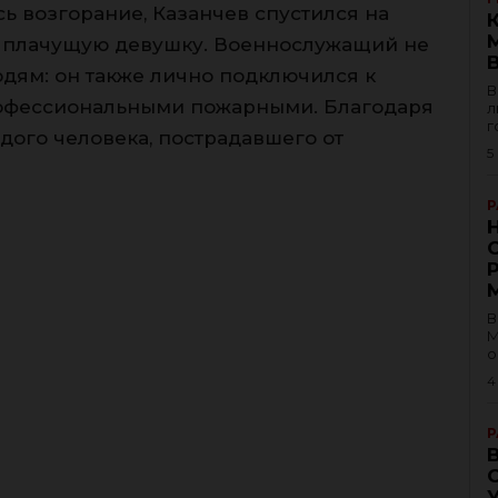
ь возгорание, Казанчев спустился на
м плачущую девушку. Военнослужащий не
дям: он также лично подключился к
В
рофессиональными пожарными. Благодаря
л
г
дого человека, пострадавшего от
5
Р
В
М
о
4
Р