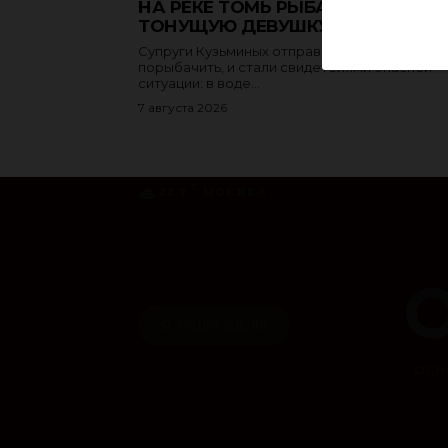
НА РЕКЕ ТОМЬ РЫБАК ВЫТАЩИЛ
ТОНУЩУЮ ДЕВУШКУ ИЗ ВОДЫ
Супруги Кузьминых отправились на берег, ч
порыбачить, и стали свидетелями опасной
ситуации: в воде...
7 августа 2026