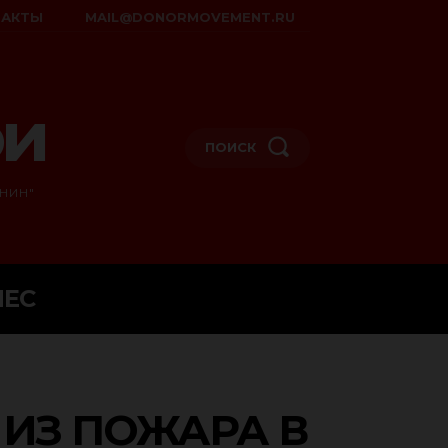
ТАКТЫ
MAIL@DONORMOVEMENT.RU
ои
ПОИСК
НИН"
НЕС
ИЗ ПОЖАРА В