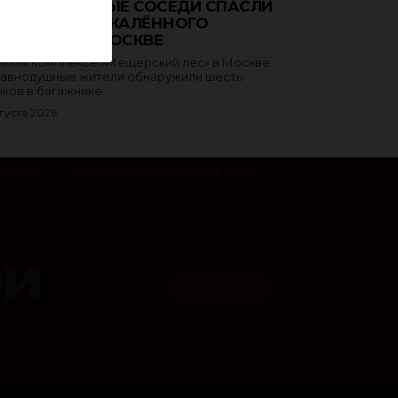
РАВНОДУШНЫЕ СОСЕДИ СПАСЛИ
НКОВ ИЗ РАСКАЛЁННОГО
ГАЖНИКА В МОСКВЕ
илом комплексе «Мещерский лес» в Москве
авнодушные жители обнаружили шесть
ков в багажнике...
густа 2026