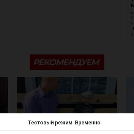
В
Х
с
т
3
РЕКОМЕНДУЕМ
Тестовый режим. Временно.
ГРАЖДАНЕ
РА