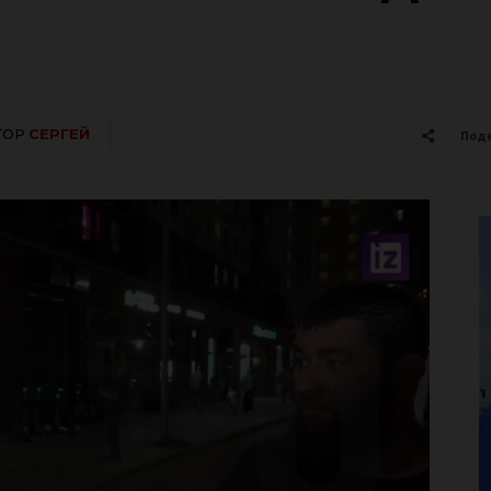
ТОР
СЕРГЕЙ
Под