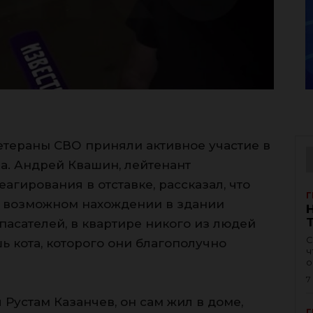
етераны СВО приняли активное участие в
а. Андрей Квашин, лейтенант
агирования в отставке, рассказал, что
Г
 о возможном нахождении в здании
пасателей, в квартире никого из людей
С
шь кота, которого они благополучно
ч
о
7
Рустам Казанчев, он сам жил в доме,
Г