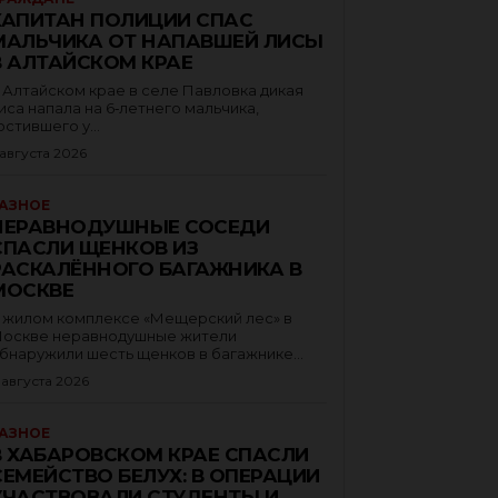
КАПИТАН ПОЛИЦИИ СПАС
МАЛЬЧИКА ОТ НАПАВШЕЙ ЛИСЫ
В АЛТАЙСКОМ КРАЕ
 Алтайском крае в селе Павловка дикая
иса напала на 6‑летнего мальчика,
остившего у...
 августа 2026
АЗНОЕ
НЕРАВНОДУШНЫЕ СОСЕДИ
СПАСЛИ ЩЕНКОВ ИЗ
РАСКАЛЁННОГО БАГАЖНИКА В
МОСКВЕ
 жилом комплексе «Мещерский лес» в
оскве неравнодушные жители
бнаружили шесть щенков в багажнике...
 августа 2026
АЗНОЕ
В ХАБАРОВСКОМ КРАЕ СПАСЛИ
СЕМЕЙСТВО БЕЛУХ: В ОПЕРАЦИИ
УЧАСТВОВАЛИ СТУДЕНТЫ И