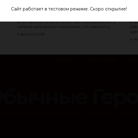
КАПИТАН ПОЛИЦИИ СПАС
НЕ
МАЛЬЧИКА ОТ НАПАВШЕЙ ЛИСЫ В
ЩЕ
Сайт работает в тестовом режиме. Скоро открытие!
АЛТАЙСКОМ КРАЕ
БА
тобы
В Алтайском крае в селе Павловка дикая лиса
В ж
напала на 6‑летнего мальчика, гостившего у...
нер
щен
5 августа 2026
4 ав