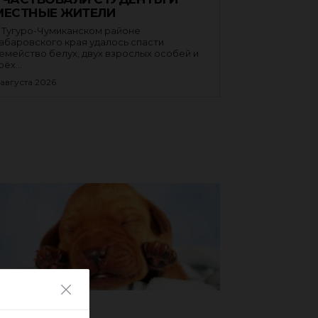
МЕСТНЫЕ ЖИТЕЛИ
 Тугуро-Чумиканском районе
абаровского края удалось спасти
емейство белух, двух взрослых особей и
рёх...
 августа 2026
ЗНОЕ