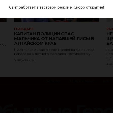
Сайт работает в тестовом режиме. Скоро открытие!
ГРАЖДАНЕ
РА
КАПИТАН ПОЛИЦИИ СПАС
НЕ
МАЛЬЧИКА ОТ НАПАВШЕЙ ЛИСЫ В
ЩЕ
АЛТАЙСКОМ КРАЕ
БА
тобы
В Алтайском крае в селе Павловка дикая лиса
В ж
напала на 6‑летнего мальчика, гостившего у...
нер
щен
5 августа 2026
4 ав