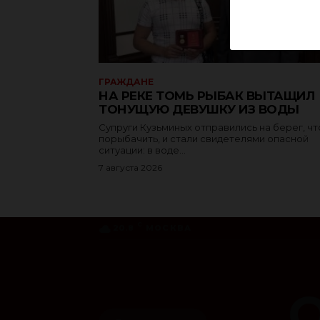
ГРАЖДАНЕ
НА РЕКЕ ТОМЬ РЫБАК ВЫТАЩИЛ
ТОНУЩУЮ ДЕВУШКУ ИЗ ВОДЫ
Супруги Кузьминых отправились на берег, ч
порыбачить, и стали свидетелями опасной
ситуации: в воде...
7 августа 2026