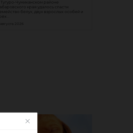
 Тугуро-Чумиканском районе
абаровского края удалось спасти
емейство белух, двух взрослых особей и
рёх...
 августа 2026