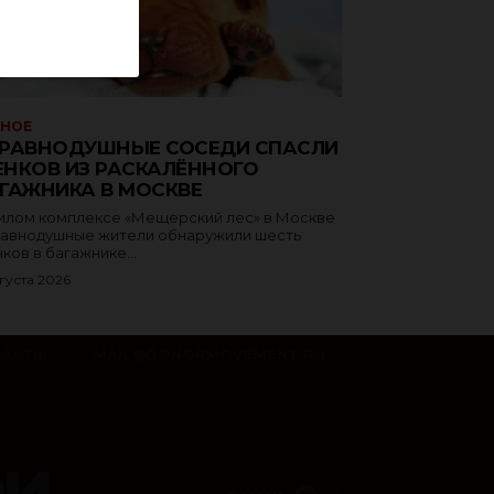
ЗНОЕ
РАВНОДУШНЫЕ СОСЕДИ СПАСЛИ
НКОВ ИЗ РАСКАЛЁННОГО
ГАЖНИКА В МОСКВЕ
илом комплексе «Мещерский лес» в Москве
авнодушные жители обнаружили шесть
ков в багажнике...
густа 2026