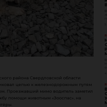
В
л
г
5
Р
В
М
о
4
ского района Свердловской области
приковал цепью к железнодорожным путям
Р
том. Проезжавший мимо водитель заметил
жбу помощи животным «Зооспас», на
нтёры.