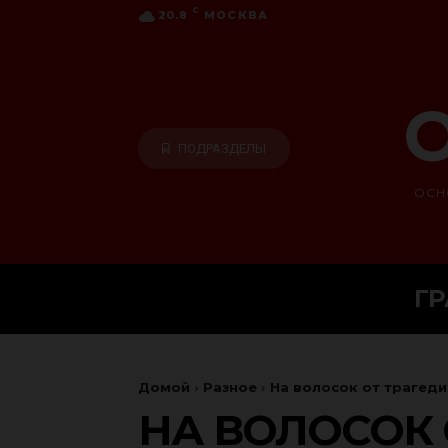
C
20.8
МОСКВА
О
ПОДРАЗДЕЛЫ
ОСН
Г
Домой
Разное
На волосок от трагеди
НА ВОЛОСОК 