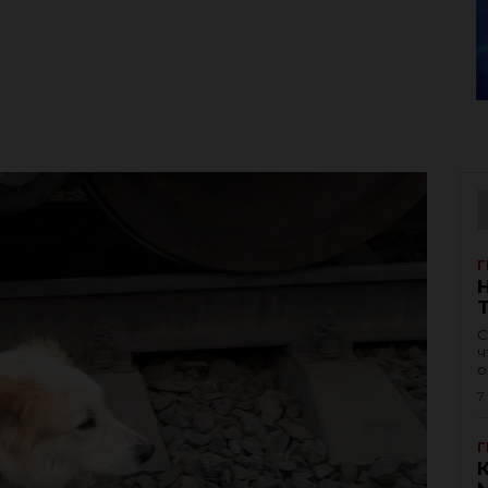
Г
С
ч
о
7
Г