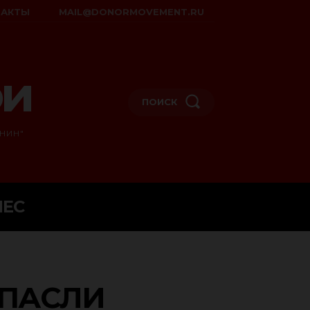
ТАКТЫ
MAIL@DONORMOVEMENT.RU
ои
ПОИСК
НИН"
НЕС
СПАСЛИ