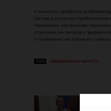
К моменту прибытия добровольце
состав, а к участку приближался
применить экстренное торможени
спасения, не пыталась вырваться
и позволило ей избежать гибели
ТЕГИ
СВЕРДЛОВСКАЯ ОБЛАСТЬ