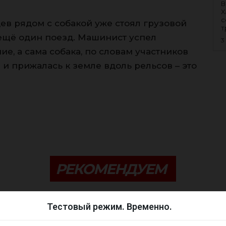
В
Х
с
в рядом с собакой уже стоял грузовой
т
 ещё один поезд. Машинист успел
3
е, а сама собака, по словам участников
 и прижалась к земле вдоль рельсов – это
.
РЕКОМЕНДУЕМ
Тестовый режим. Временно.