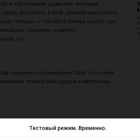
12-я стрелковая дивизия, которая
сразу вступила в бой. Домой вернулись
В
лые потери — погибло более шести тыс.
Х
с
аратовцев приняли участие
т
казал он.
3
тогда нашими союзниками США и Англия
озможной только благодаря советскому
в пример британского премьер-министра
Тестовый режим. Временно.
ечал: «Надо, чтобы будущие поколения