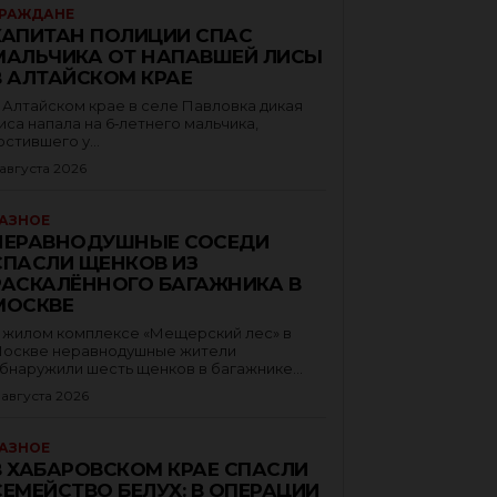
РАЖДАНЕ
КАПИТАН ПОЛИЦИИ СПАС
МАЛЬЧИКА ОТ НАПАВШЕЙ ЛИСЫ
В АЛТАЙСКОМ КРАЕ
 Алтайском крае в селе Павловка дикая
иса напала на 6‑летнего мальчика,
остившего у...
 августа 2026
АЗНОЕ
НЕРАВНОДУШНЫЕ СОСЕДИ
СПАСЛИ ЩЕНКОВ ИЗ
РАСКАЛЁННОГО БАГАЖНИКА В
МОСКВЕ
 жилом комплексе «Мещерский лес» в
оскве неравнодушные жители
бнаружили шесть щенков в багажнике...
 августа 2026
АЗНОЕ
В ХАБАРОВСКОМ КРАЕ СПАСЛИ
СЕМЕЙСТВО БЕЛУХ: В ОПЕРАЦИИ