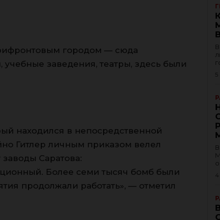
Г
В
прифронтовым городом — сюда
л
г
 учебные заведения, театры, здесь были
5
Р
рый находился в непосредственной
айно Гитлер личным приказом велел
В
М
 заводы Саратова:
о
ционный. Более семи тысяч бомб были
4
тия продолжали работать», — отметил
Р