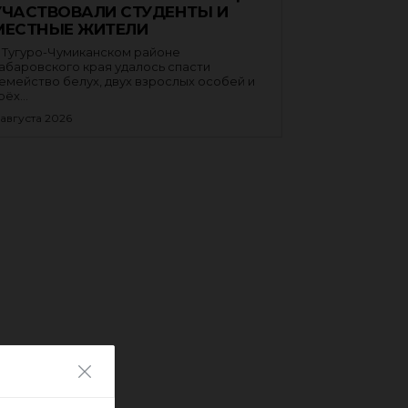
УЧАСТВОВАЛИ СТУДЕНТЫ И
МЕСТНЫЕ ЖИТЕЛИ
 Тугуро-Чумиканском районе
абаровского края удалось спасти
емейство белух, двух взрослых особей и
рёх...
 августа 2026