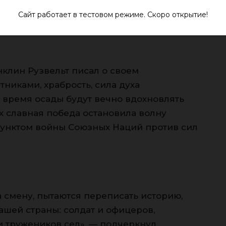
вовать все величие одержанной у Волги
Сайт работает в тестовом режиме. Скоро открытие!
 там истребительной войны».
клин Рузвельт писал о своем
иками, храбрость, сила духа
 время осады будут вечно вдохновлять
х славная победа остановила волну
пунктом войны Союзных Наций против сил
а смену, пытаются переписать историю,
шей страны: солдат и офицеров,
и тружеников сел», — подчеркнул