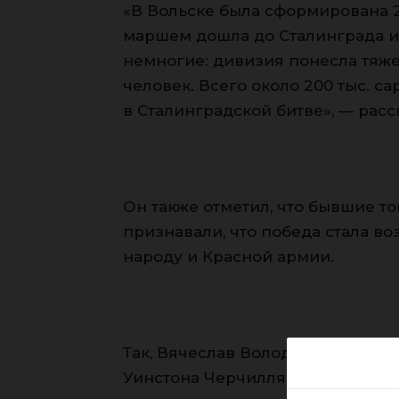
«В Вольске была сформирована 2
маршем дошла до Сталинграда и 
немногие: дивизия понесла тяже
человек. Всего около 200 тыс. с
в Сталинградской битве», — расс
Он также отметил, что бывшие 
признавали, что победа стала в
народу и Красной армии.
Так, Вячеслав Володин привел 
Уинстона Черчилля, который отм