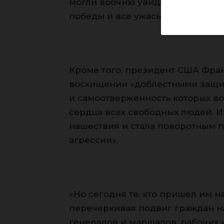
могли воочию увидеть и почувст
победы и все ужасы бушевавшей
Кроме того, президент США Фран
восхищении «доблестными защитн
и самоотверженность которых во
сердца всех свободных людей. И
нашествия и стала поворотным 
агрессии».
«Но сегодня те, кто пришел им н
перечеркивая подвиг граждан на
генералов и маршалов, рабочих 