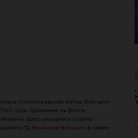
Г
шилась Сталинградская битва. Бои шли
 1943 года. Сражение на Волге
С
ч
 Именно здесь решалась судьба
о
едатель ГД
Вячеслав Володин
в своем
7