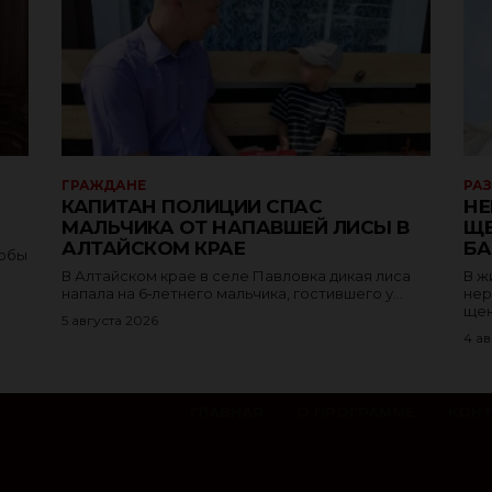
ГРАЖДАНЕ
РА
КАПИТАН ПОЛИЦИИ СПАС
НЕ
МАЛЬЧИКА ОТ НАПАВШЕЙ ЛИСЫ В
ЩЕ
АЛТАЙСКОМ КРАЕ
БА
тобы
В Алтайском крае в селе Павловка дикая лиса
В ж
напала на 6‑летнего мальчика, гостившего у...
нер
щен
5 августа 2026
4 ав