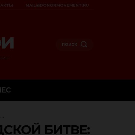
ТАКТЫ
MAIL@DONORMOVEMENT.RU
ои
ПОИСК
НИН"
НЕС
..
СКОЙ БИТВЕ: