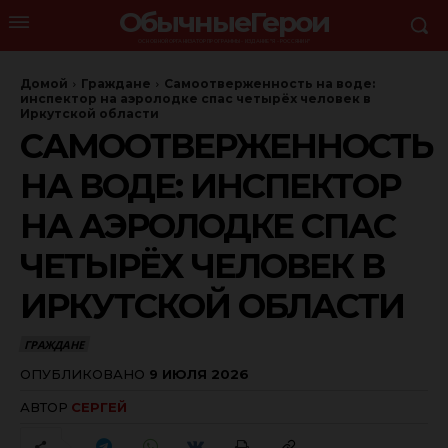
ОбычныеГерои
ОСНОВНОЙ ОРГАНИЗАТОР ПРОГРАММЫ - ИЗДАНИЕ "Я - РОССЯНИН"
Домой
Граждане
Самоотверженность на воде:
инспектор на аэролодке спас четырёх человек в
Иркутской области
САМООТВЕРЖЕННОСТЬ
НА ВОДЕ: ИНСПЕКТОР
НА АЭРОЛОДКЕ СПАС
ЧЕТЫРЁХ ЧЕЛОВЕК В
ИРКУТСКОЙ ОБЛАСТИ
ГРАЖДАНЕ
ОПУБЛИКОВАНО
9 ИЮЛЯ 2026
АВТОР
СЕРГЕЙ