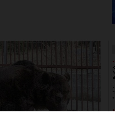
Г
В
л
г
5
Р