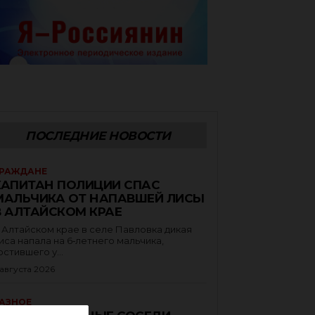
ПОСЛЕДНИЕ НОВОСТИ
РАЖДАНЕ
КАПИТАН ПОЛИЦИИ СПАС
МАЛЬЧИКА ОТ НАПАВШЕЙ ЛИСЫ
В АЛТАЙСКОМ КРАЕ
 Алтайском крае в селе Павловка дикая
иса напала на 6‑летнего мальчика,
остившего у...
 августа 2026
АЗНОЕ