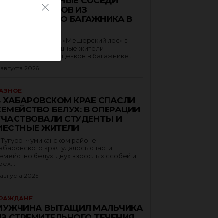
НЕРАВНОДУШНЫЕ СОСЕДИ
СПАСЛИ ЩЕНКОВ ИЗ
РАСКАЛЁННОГО БАГАЖНИКА В
МОСКВЕ
 жилом комплексе «Мещерский лес» в
оскве неравнодушные жители
бнаружили шесть щенков в багажнике...
 августа 2026
АЗНОЕ
В ХАБАРОВСКОМ КРАЕ СПАСЛИ
СЕМЕЙСТВО БЕЛУХ: В ОПЕРАЦИИ
УЧАСТВОВАЛИ СТУДЕНТЫ И
МЕСТНЫЕ ЖИТЕЛИ
 Тугуро-Чумиканском районе
абаровского края удалось спасти
емейство белух, двух взрослых особей и
рёх...
 августа 2026
РАЖДАНЕ
МУЖЧИНА ВЫТАЩИЛ МАЛЬЧИКА
ИЗ СТРЕМИТЕЛЬНОГО ТЕЧЕНИЯ