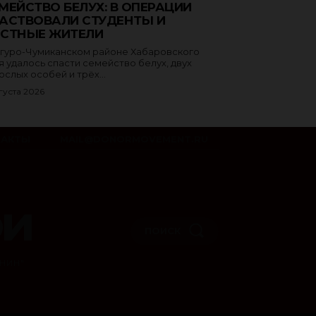
МЕЙСТВО БЕЛУХ: В ОПЕРАЦИИ
АСТВОВАЛИ СТУДЕНТЫ И
СТНЫЕ ЖИТЕЛИ
угуро-Чумиканском районе Хабаровского
я удалось спасти семейство белух, двух
ослых особей и трёх...
густа 2026