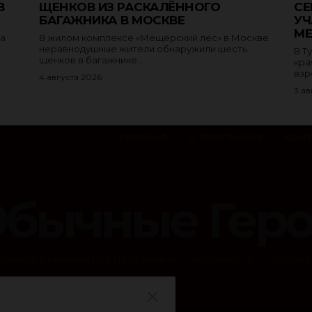
В
ЩЕНКОВ ИЗ РАСКАЛЁННОГО
СЕ
БАГАЖНИКА В МОСКВЕ
УЧ
МЕ
са
В жилом комплексе «Мещерский лес» в Москве
.
неравнодушные жители обнаружили шесть
В Т
щенков в багажнике...
кра
взр
4 августа 2026
3 ав