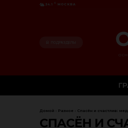
C
24.1
МОСКВА
О
ПОДРАЗДЕЛЫ
ОСН
Г
Домой
Разное
Спасён и счастлив: ме
СПАСЁН И СЧ