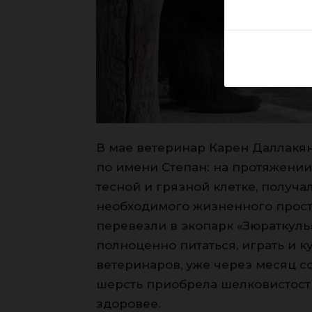
В мае ветеринар Карен Даллакя
по имени Степан: на протяжении
тесной и грязной клетке, получ
необходимого жизненного прост
перевезли в экопарк «Зюраткуль
полноценно питаться, играть и 
ветеринаров, уже через месяц с
шерсть приобрела шелковистость
здоровее.