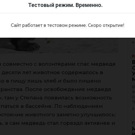
Тестовый режим. Временно.
Сайт работает в тестовом режиме. Скоро открытие!
В
М
о
4
Р
н совместно с волонтёрами спас медведя
 десяти лет животное содержалось в
ало в пищу лишь хлеб и было лишено
В
ранства. После освобождения медведя
Х
с
», там у Степана появилась возможность
т
купаться в бассейне. По наблюдениям
3
остояние животного заметно улучшилось:
, а сам медведь стал гораздо активнее и
Г