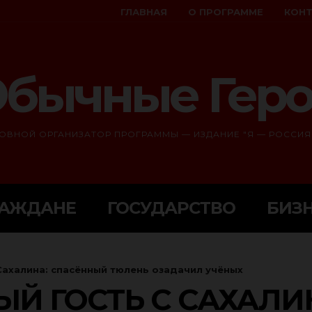
ГЛАВНАЯ
О ПРОГРАММЕ
КОН
бычные Гер
ОВНОЙ ОРГАНИЗАТОР ПРОГРАММЫ — ИЗДАНИЕ "Я — РОССИЯ
РАЖДАНЕ
ГОСУДАРСТВО
БИЗ
Сахалина: спасённый тюлень озадачил учёных
Й ГОСТЬ С САХАЛИ