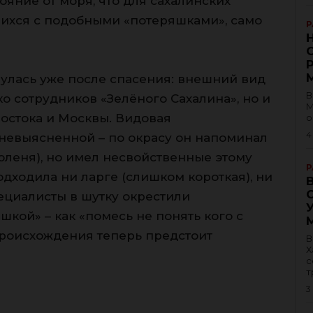
яние от моря, что для сахалинских
щихся с подобными «потеряшками», само
Р
улась уже после спасения: внешний вид
В
ко сотрудников «Зелёного Сахалина», но и
М
остока и Москвы. Видовая
о
4
 невыясненной – по окрасу он напоминал
юленя), но имел несвойственные этому
Р
одходила ни ларге (слишком короткая), ни
ециалисты в шутку окрестили
кой» – как «помесь не понять кого с
 происхождения теперь предстоит
В
Х
с
т
3