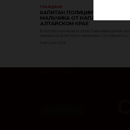
ГРАЖДАНЕ
КАПИТАН ПОЛИЦИИ СПАС
МАЛЬЧИКА ОТ НАПАВШЕЙ ЛИСЫ 
АЛТАЙСКОМ КРАЕ
В Алтайском крае в селе Павловка дикая ли
напала на 6‑летнего мальчика, гостившего у..
5 августа 2026