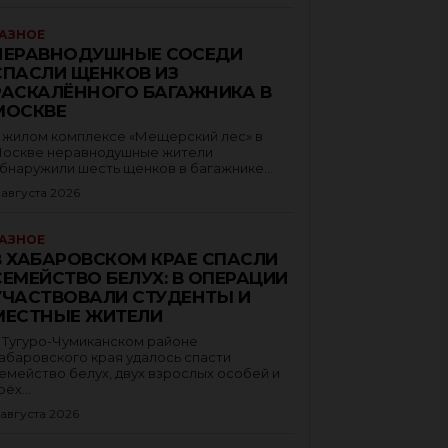
АЗНОЕ
НЕРАВНОДУШНЫЕ СОСЕДИ
СПАСЛИ ЩЕНКОВ ИЗ
РАСКАЛЁННОГО БАГАЖНИКА В
МОСКВЕ
 жилом комплексе «Мещерский лес» в
оскве неравнодушные жители
бнаружили шесть щенков в багажнике...
 августа 2026
АЗНОЕ
В ХАБАРОВСКОМ КРАЕ СПАСЛИ
СЕМЕЙСТВО БЕЛУХ: В ОПЕРАЦИИ
УЧАСТВОВАЛИ СТУДЕНТЫ И
МЕСТНЫЕ ЖИТЕЛИ
 Тугуро-Чумиканском районе
абаровского края удалось спасти
емейство белух, двух взрослых особей и
рёх...
 августа 2026