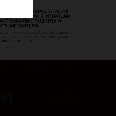
ЗНОЕ
ХАБАРОВСКОМ КРАЕ СПАСЛИ
МЕЙСТВО БЕЛУХ: В ОПЕРАЦИИ
АСТВОВАЛИ СТУДЕНТЫ И
СТНЫЕ ЖИТЕЛИ
угуро-Чумиканском районе Хабаровского
я удалось спасти семейство белух, двух
ослых особей и трёх...
густа 2026