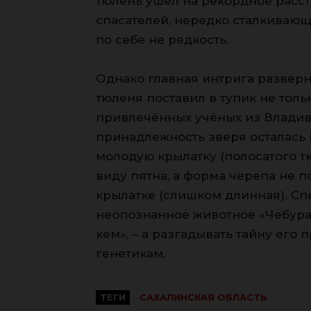
тюлень ушёл на рекордное рассто
спасателей, нередко сталкиваю
по себе не редкость.
Однако главная интрига разверн
тюленя поставил в тупик не толь
привлечённых учёных из Владив
принадлежность зверя осталась
молодую крылатку (полосатого т
виду пятна, а форма черепа не п
крылатке (слишком длинная). Сп
неопознанное животное «Чебураш
кем», – а разгадывать тайну его
генетикам.
ТЕГИ
САХАЛИНСКАЯ ОБЛАСТЬ