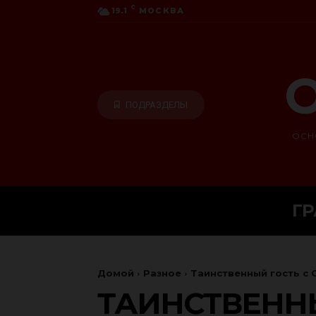
C
19.1
МОСКВА
О
ПОДРАЗДЕЛЫ
ОСН
Г
Домой
Разное
Таинственный гость с 
ТАИНСТВЕННЫ