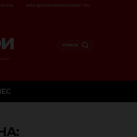
ТАКТЫ
MAIL@DONORMOVEMENT.RU
ои
ПОИСК
НИН"
НЕС
НА: