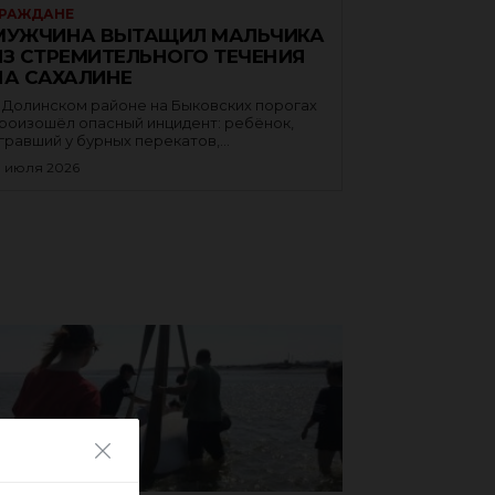
РАЖДАНЕ
МУЖЧИНА ВЫТАЩИЛ МАЛЬЧИКА
ИЗ СТРЕМИТЕЛЬНОГО ТЕЧЕНИЯ
НА САХАЛИНЕ
 Долинском районе на Быковских порогах
роизошёл опасный инцидент: ребёнок,
гравший у бурных перекатов,...
1 июля 2026