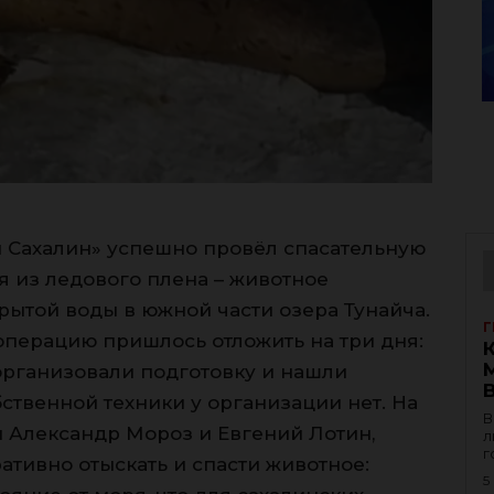
 Сахалин» успешно провёл спасательную
 из ледового плена – животное
крытой воды в южной части озера Тунайча.
Г
операцию пришлось отложить на три дня:
организовали подготовку и нашли
ственной техники у организации нет. На
В
Александр Мороз и Евгений Лотин,
л
г
ативно отыскать и спасти животное:
5