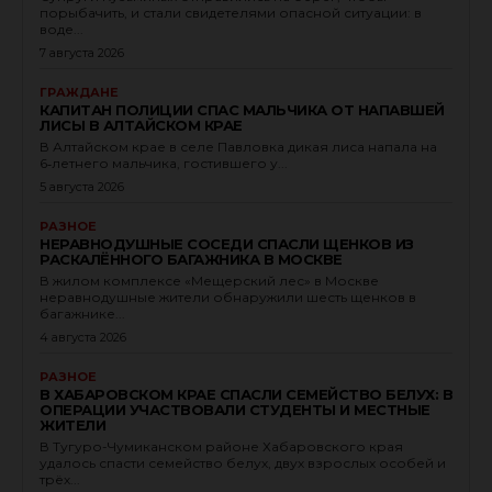
порыбачить, и стали свидетелями опасной ситуации: в
воде...
7 августа 2026
ГРАЖДАНЕ
КАПИТАН ПОЛИЦИИ СПАС МАЛЬЧИКА ОТ НАПАВШЕЙ
ЛИСЫ В АЛТАЙСКОМ КРАЕ
В Алтайском крае в селе Павловка дикая лиса напала на
6‑летнего мальчика, гостившего у...
5 августа 2026
РАЗНОЕ
НЕРАВНОДУШНЫЕ СОСЕДИ СПАСЛИ ЩЕНКОВ ИЗ
РАСКАЛЁННОГО БАГАЖНИКА В МОСКВЕ
В жилом комплексе «Мещерский лес» в Москве
неравнодушные жители обнаружили шесть щенков в
багажнике...
4 августа 2026
РАЗНОЕ
В ХАБАРОВСКОМ КРАЕ СПАСЛИ СЕМЕЙСТВО БЕЛУХ: В
ОПЕРАЦИИ УЧАСТВОВАЛИ СТУДЕНТЫ И МЕСТНЫЕ
ЖИТЕЛИ
В Тугуро-Чумиканском районе Хабаровского края
удалось спасти семейство белух, двух взрослых особей и
трёх...