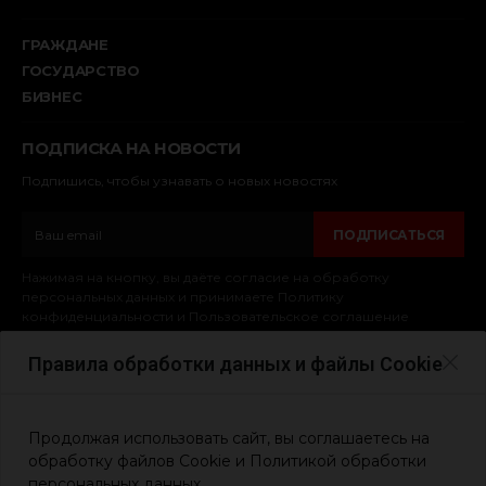
ГРАЖДАНЕ
ГОСУДАРСТВО
БИЗНЕС
ПОДПИСКА НА НОВОСТИ
Подпишись, чтобы узнавать о новых новостях
ПОДПИСАТЬСЯ
Нажимая на кнопку, вы даёте согласие на обработку
персональных данных и принимаете Политику
конфиденциальности и Пользовательское соглашение
Правила обработки данных и файлы Cookie
© 2025. Обычные Герои
Политика конфиденциальности сайта
Продолжая использовать сайт, вы соглашаетесь на
Политика использования cookie-файлов
обработку файлов Cookie и Политикой обработки
персональных данных.
Правила использования сайта