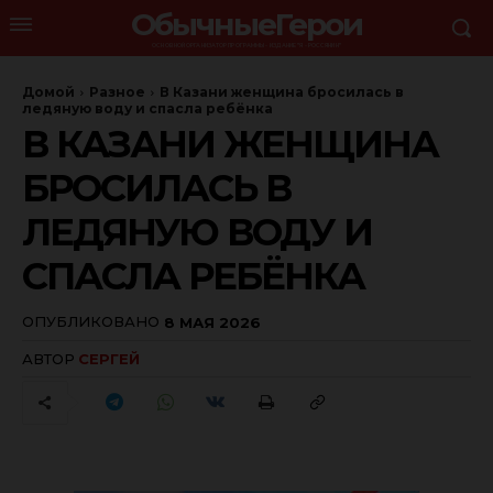
ОбычныеГерои
ОСНОВНОЙ ОРГАНИЗАТОР ПРОГРАММЫ - ИЗДАНИЕ "Я - РОССЯНИН"
Домой
Разное
В Казани женщина бросилась в
ледяную воду и спасла ребёнка
В КАЗАНИ ЖЕНЩИНА
БРОСИЛАСЬ В
ЛЕДЯНУЮ ВОДУ И
СПАСЛА РЕБЁНКА
ОПУБЛИКОВАНО
8 МАЯ 2026
АВТОР
СЕРГЕЙ