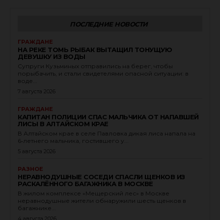
ПОСЛЕДНИЕ НОВОСТИ
ГРАЖДАНЕ
НА РЕКЕ ТОМЬ РЫБАК ВЫТАЩИЛ ТОНУЩУЮ
ДЕВУШКУ ИЗ ВОДЫ
Супруги Кузьминых отправились на берег, чтобы
порыбачить, и стали свидетелями опасной ситуации: в
воде...
7 августа 2026
ГРАЖДАНЕ
КАПИТАН ПОЛИЦИИ СПАС МАЛЬЧИКА ОТ НАПАВШЕЙ
ЛИСЫ В АЛТАЙСКОМ КРАЕ
В Алтайском крае в селе Павловка дикая лиса напала на
6‑летнего мальчика, гостившего у...
5 августа 2026
РАЗНОЕ
НЕРАВНОДУШНЫЕ СОСЕДИ СПАСЛИ ЩЕНКОВ ИЗ
РАСКАЛЁННОГО БАГАЖНИКА В МОСКВЕ
В жилом комплексе «Мещерский лес» в Москве
неравнодушные жители обнаружили шесть щенков в
багажнике...
4 августа 2026