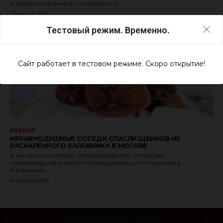
6‑летнего мальчика, гостившего у...
5 августа 2026
Тестовый режим. Временно.
Сайт работает в тестовом режиме. Скоро открытие!
РАЗНОЕ
НЕРАВНОДУШНЫЕ СОСЕДИ СПАСЛИ ЩЕНКОВ ИЗ
РАСКАЛЁННОГО БАГАЖНИКА В МОСКВЕ
В жилом комплексе «Мещерский лес» в Москве
неравнодушные жители обнаружили шесть щенков в
багажнике...
4 августа 2026