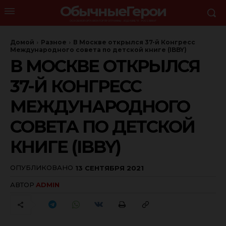
ОбычныеГерои
ОСНОВНОЙ ОРГАНИЗАТОР ПРОГРАММЫ - ИЗДАНИЕ "Я - РОССЯНИН"
Домой
Разное
В Москве открылся 37-й Конгресс
Международного совета по детской книге (IBBY)
В МОСКВЕ ОТКРЫЛСЯ
37-Й КОНГРЕСС
МЕЖДУНАРОДНОГО
СОВЕТА ПО ДЕТСКОЙ
КНИГЕ (IBBY)
ОПУБЛИКОВАНО
13 СЕНТЯБРЯ 2021
АВТОР
ADMIN