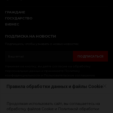
ГРАЖДАНЕ
ГОСУДАРСТВО
БИЗНЕС
ПОДПИСКА НА НОВОСТИ
Подпишись, чтобы узнавать о новых новостях
ПОДПИСАТЬСЯ
Нажимая на кнопку, вы даёте согласие на обработку
персональных данных и принимаете Политику
конфиденциальности и Пользовательское соглашение
Правила обработки данных и файлы Cookie
© 2025. Обычные Герои
Политика конфиденциальности сайта
Продолжая использовать сайт, вы соглашаетесь на
Политика использования cookie-файлов
обработку файлов Cookie и Политикой обработки