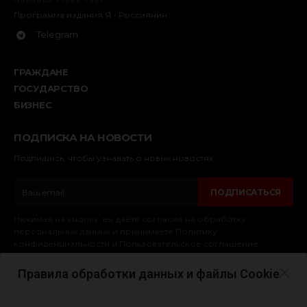
Обычные Герои сайт
Программа издания Я - Россиянин
Telegram
ГРАЖДАНЕ
ГОСУДАРСТВО
БИЗНЕС
ПОДПИСКА НА НОВОСТИ
Подпишись, чтобы узнавать о новых новостях
ПОДПИСАТЬСЯ
Нажимая на кнопку, вы даёте согласие на обработку
персональных данных и принимаете Политику
конфиденциальности и Пользовательское соглашение
Правила обработки данных и файлы Cookie
© 2025. Обычные Герои