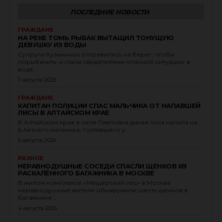
ПОСЛЕДНИЕ НОВОСТИ
ГРАЖДАНЕ
НА РЕКЕ ТОМЬ РЫБАК ВЫТАЩИЛ ТОНУЩУЮ
ДЕВУШКУ ИЗ ВОДЫ
Супруги Кузьминых отправились на берег, чтобы
порыбачить, и стали свидетелями опасной ситуации: в
воде...
7 августа 2026
ГРАЖДАНЕ
КАПИТАН ПОЛИЦИИ СПАС МАЛЬЧИКА ОТ НАПАВШЕЙ
ЛИСЫ В АЛТАЙСКОМ КРАЕ
В Алтайском крае в селе Павловка дикая лиса напала на
6‑летнего мальчика, гостившего у...
5 августа 2026
РАЗНОЕ
НЕРАВНОДУШНЫЕ СОСЕДИ СПАСЛИ ЩЕНКОВ ИЗ
РАСКАЛЁННОГО БАГАЖНИКА В МОСКВЕ
В жилом комплексе «Мещерский лес» в Москве
неравнодушные жители обнаружили шесть щенков в
багажнике...
4 августа 2026