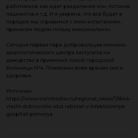
работников, как идет разделение зон, потоков
пациентов и т.д. И я уверена, что все будет в
порядке, мы справимся с этим испытанием,
принесем людям пользу максимально».
Сегодня первая пара добровольцев клинико-
диагностического центра заступила на
дежурство в приемный покой городской
больницы №4. Пожелаем всем врачам сил и
здоровья.
Источник:
https://www.rosminzdrav.ru/regional_news/13844-
vrachi-dobrovolno-idut-rabotat-v-infektsionnye-
gospitali-primorya