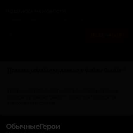
ОбычныеГерои