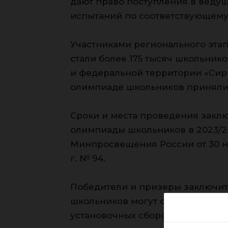
дают право поступления в ведущ
испытаний по соответствующем
Участниками регионального эта
стали более 175 тысяч школьник
и федеральной территории «Сир
олимпиаде школьников приняли у
Сроки и места проведения закл
олимпиады школьников в 2023/2
Минпросвещения России от 30 ноя
г. № 94.
Победители и призеры заключит
школьников могут стать участни
установочных сборов по подгот