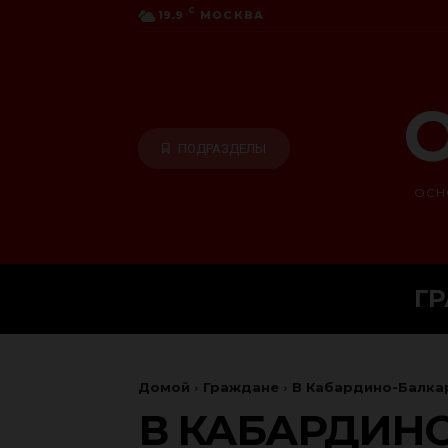
C
19.9
МОСКВА
О
ПОДРАЗДЕЛЫ
ОСН
Г
Домой
Граждане
В Кабардино-Балка
В КАБАРДИН