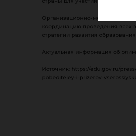
страны для участия в междунар
Организационно-методическое 
координацию проведения всех э
стратегии развития образования
Актуальная информация об олим
Источник: https://edu.gov.ru/press/
pobediteley-i-prizerov-vserossiysk