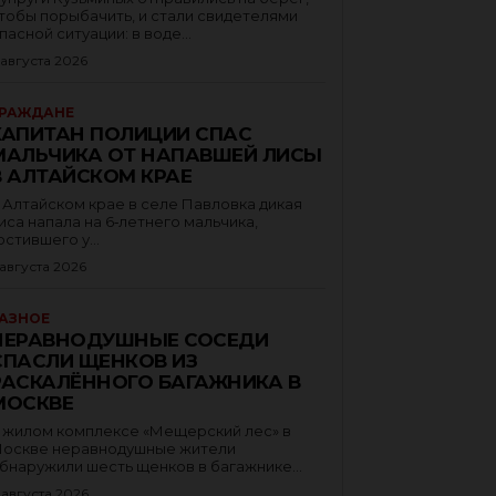
тобы порыбачить, и стали свидетелями
пасной ситуации: в воде...
 августа 2026
РАЖДАНЕ
КАПИТАН ПОЛИЦИИ СПАС
МАЛЬЧИКА ОТ НАПАВШЕЙ ЛИСЫ
В АЛТАЙСКОМ КРАЕ
 Алтайском крае в селе Павловка дикая
иса напала на 6‑летнего мальчика,
остившего у...
 августа 2026
АЗНОЕ
НЕРАВНОДУШНЫЕ СОСЕДИ
СПАСЛИ ЩЕНКОВ ИЗ
РАСКАЛЁННОГО БАГАЖНИКА В
МОСКВЕ
 жилом комплексе «Мещерский лес» в
оскве неравнодушные жители
бнаружили шесть щенков в багажнике...
 августа 2026