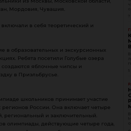
льники из Москвы, Московской области,
ч
тан, Мордовия, Чувашия.
о
7
включали в себя теоретический и
Г
ие в образовательных и экскурсионных
В
кциях. Ребята посетили Голубые озера
л
г
к создаются яблочные чипсы и
5
здку в Приэльбрусье.
Р
мпиаде школьников принимает участие
х регионов России. Она включает четыре
В
й, региональный и заключительный.
М
в олимпиады, действующие четыре года,
о
4