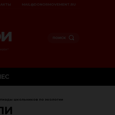
ТАКТЫ
MAIL@DONORMOVEMENT.RU
ои
ПОИСК
НИН"
НЕС
мпиады школьников по экологии
ЛИ