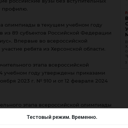
ие российские вузы без вступительных
у профилю.
Р
па олимпиады в текущем учебном году
ов из 89 субъектов Российской Федерации
иус». Впервые во всероссийской
В
Х
частие ребята из Херсонской области.
с
т
3
ючительного этапа всероссийской
4 учебном году утверждены приказами
бря 2023 г. № 910 и от 12 февраля 2024
ельного этапа всероссийской олимпиады
ками учебно-тренировочных и
Тестовый режим. Временно.
овке и формированию сборных команд