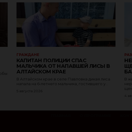
ГРАЖДАНЕ
РА
КАПИТАН ПОЛИЦИИ СПАС
НЕ
МАЛЬЧИКА ОТ НАПАВШЕЙ ЛИСЫ В
ЩЕ
АЛТАЙСКОМ КРАЕ
БА
тобы
В Алтайском крае в селе Павловка дикая лиса
В ж
напала на 6‑летнего мальчика, гостившего у...
нер
щен
5 августа 2026
4 ав