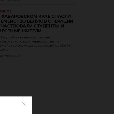
АЗНОЕ
В ХАБАРОВСКОМ КРАЕ СПАСЛИ
СЕМЕЙСТВО БЕЛУХ: В ОПЕРАЦИИ
УЧАСТВОВАЛИ СТУДЕНТЫ И
МЕСТНЫЕ ЖИТЕЛИ
 Тугуро-Чумиканском районе
абаровского края удалось спасти
емейство белух, двух взрослых особей и
рёх...
 августа 2026