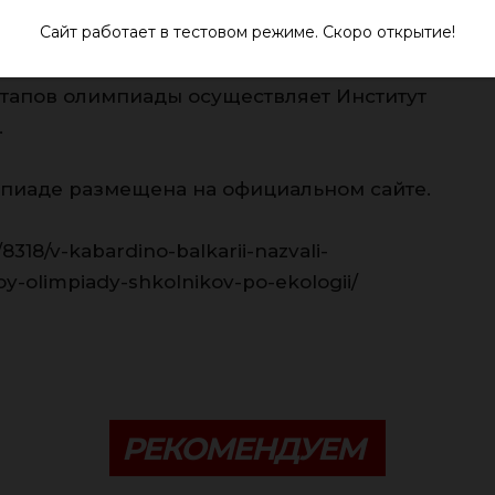
одных олимпиадах.
Сайт работает в тестовом режиме. Скоро открытие!
сопровождение олимпиады,
тапов олимпиады осуществляет Институт
.
пиаде размещена на официальном сайте.
8318/v-kabardino-balkarii-nazvali-
oy-olimpiady-shkolnikov-po-ekologii/
РЕКОМЕНДУЕМ